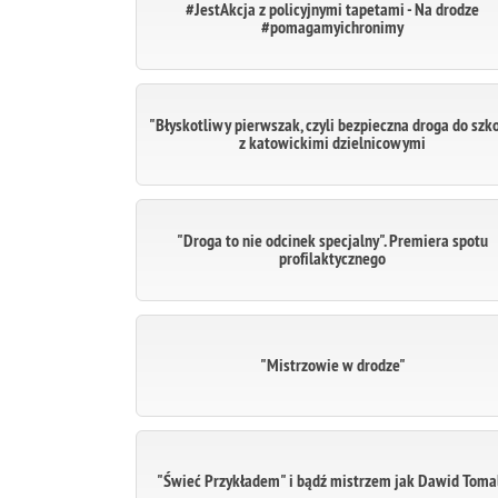
#JestAkcja z policyjnymi tapetami - Na drodze
#pomagamyichronimy
"Błyskotliwy pierwszak, czyli bezpieczna droga do szko
z katowickimi dzielnicowymi
"Droga to nie odcinek specjalny". Premiera spotu
profilaktycznego
"Mistrzowie w drodze"
"Świeć Przykładem" i bądź mistrzem jak Dawid Toma