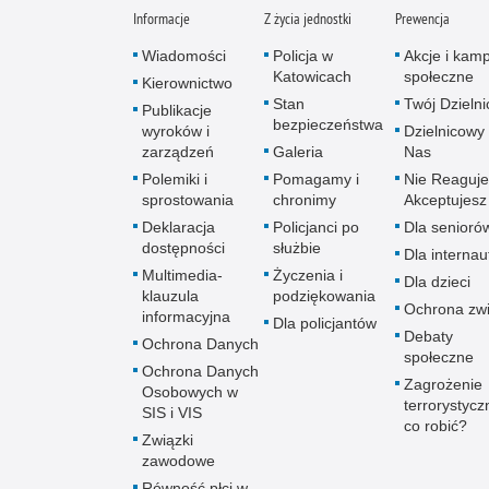
Informacje
Z życia jednostki
Prewencja
Wiadomości
Policja w
Akcje i kam
Katowicach
społeczne
Kierownictwo
Stan
Twój Dzieln
Publikacje
bezpieczeństwa
wyroków i
Dzielnicowy 
zarządzeń
Galeria
Nas
Polemiki i
Pomagamy i
Nie Reaguje
sprostowania
chronimy
Akceptujesz
Deklaracja
Policjanci po
Dla senioró
dostępności
służbie
Dla interna
Multimedia-
Życzenia i
Dla dzieci
klauzula
podziękowania
Ochrona zwi
informacyjna
Dla policjantów
Debaty
Ochrona Danych
społeczne
Ochrona Danych
Zagrożenie
Osobowych w
terrorystycz
SIS i VIS
co robić?
Związki
zawodowe
Równość płci w