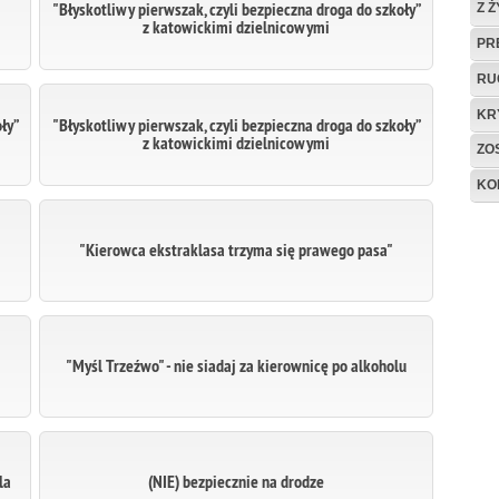
"Błyskotliwy pierwszak, czyli bezpieczna droga do szkoły”
Z 
z katowickimi dzielnicowymi
PR
RU
KR
ły”
"Błyskotliwy pierwszak, czyli bezpieczna droga do szkoły”
z katowickimi dzielnicowymi
ZO
KO
"Kierowca ekstraklasa trzyma się prawego pasa"
"Myśl Trzeźwo" - nie siadaj za kierownicę po alkoholu
la
(NIE) bezpiecznie na drodze