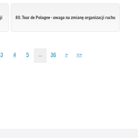
ji
80. Tour de Pologne - uwaga na zmianę organizacji ruchu
3
4
5
...
36
>
>>