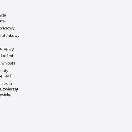
acje
towe
 prasowy
ratunkowy
korupcję
 ludźmi
i wnioski
riaty
łe KMP
 strefa -
a zwierząt
owiska