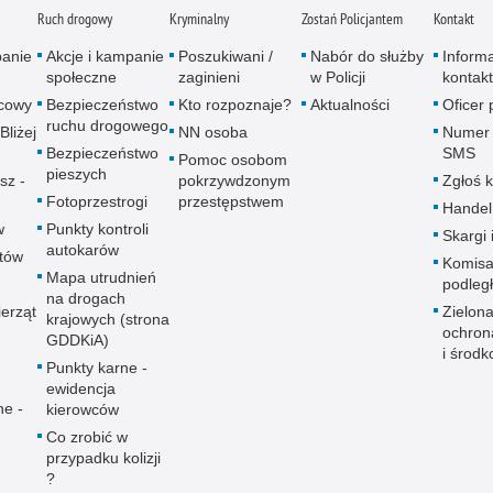
Ruch drogowy
Kryminalny
Zostań Policjantem
Kontakt
panie
Akcje i kampanie
Poszukiwani /
Nabór do służby
Inform
społeczne
zaginieni
w Policji
kontak
icowy
Bezpieczeństwo
Kto rozpoznaje?
Aktualności
Oficer
ruchu drogowego
Bliżej
NN osoba
Numer 
Bezpieczeństwo
SMS
Pomoc osobom
pieszych
sz -
pokrzywdzonym
Zgłoś 
Fotoprzestrogi
przestępstwem
Handel
w
Punkty kontroli
Skargi 
autokarów
utów
Komisa
Mapa utrudnień
podleg
na drogach
erząt
Zielona
krajowych (strona
ochron
GDDKiA)
i środk
Punkty karne -
ewidencja
ne -
kierowców
Co zrobić w
przypadku kolizji
?