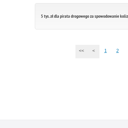
5 tys. zł dla pirata drogowego za spowodowanie koliz
<<
<
1
2