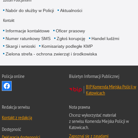
Nabór do służby w Policji
Aktualności
Kontakt
Informacje kontaktowe
Oficer prasowy
Numer ratunkowy SMS
Zgłoś korupcję
Handel ludźmi
Skargi i wnioski
Komisariaty podległe KMP
Zielona strefa - ochrona zwierząt i środkowiska
Policja online
Biuletyn Informacji Publicznej
BIP Komenda Miejska Policji w
Katowicach
Redakcja serwisu
Nota prawna
Chcesz wykorzystać materiał
Kontakt z redakcją
z serwisu Komenda Miejska Policji w
Katowicach.
Dostępność
Zapoznaj się z zasadami
Deklaracja dostępności