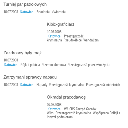
Turniej par patrolowych
10.07.2008
Katowice
Szkolenia i ćwiczenia
Kibic-graficiarz
10.07.2008
Katowice
Przestępczość
kryminalna Pseudokibice Wandalizm
Zazdrosny były mąż
10.07.2008
Katowice
Bójki i pobicia Przemoc domowa Przestępczość przeciwko życiu
Zatrzymani sprawcy napadu
10.07.2008
Katowice
Napady Przestępczość kryminalna Przestępczość nieletnich
Okradał pracodawcę
09.07.2008
Katowice
WA CBŚ Zarząd Gorzów
Wlkp. Przestępczość kryminalna Współpraca Policji z
innymi podmiotami