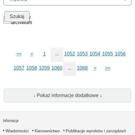
Szukaj w
archiwum
<<
<
1
...
1052
1053
1054
1055
1056
1057
1058
1059
1060
...
1068
>
>>
↓ Pokaż informacje dodatkowe ↓
Informacje
Wiadomości
Kierownictwo
Publikacje wyroków i zarządzeń