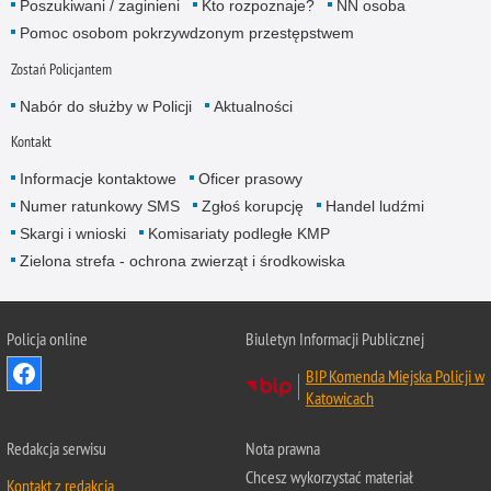
Poszukiwani / zaginieni
Kto rozpoznaje?
NN osoba
Pomoc osobom pokrzywdzonym przestępstwem
Zostań Policjantem
Nabór do służby w Policji
Aktualności
Kontakt
Informacje kontaktowe
Oficer prasowy
Numer ratunkowy SMS
Zgłoś korupcję
Handel ludźmi
Skargi i wnioski
Komisariaty podległe KMP
Zielona strefa - ochrona zwierząt i środkowiska
Policja online
Biuletyn Informacji Publicznej
BIP Komenda Miejska Policji w
Katowicach
Redakcja serwisu
Nota prawna
Chcesz wykorzystać materiał
Kontakt z redakcją