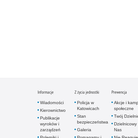
Informacje
Z życia jednostki
Prewencja
Wiadomości
Policja w
Akcje i kam
Katowicach
społeczne
Kierownictwo
Stan
Twój Dzieln
Publikacje
bezpieczeństwa
wyroków i
Dzielnicowy 
zarządzeń
Galeria
Nas
Polemiki i
Pomagamy i
Nie Reaguje