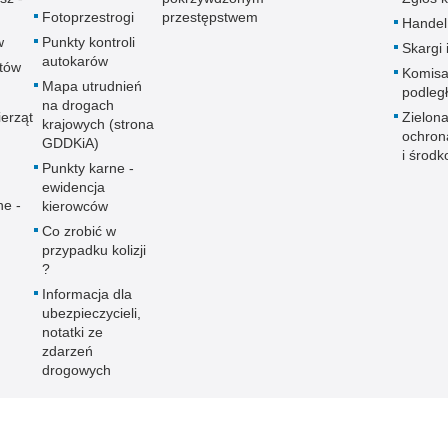
Fotoprzestrogi
przestępstwem
Handel
w
Punkty kontroli
Skargi 
autokarów
utów
Komisa
Mapa utrudnień
podleg
na drogach
erząt
Zielona
krajowych (strona
ochron
GDDKiA)
i środk
Punkty karne -
ewidencja
ne -
kierowców
Co zrobić w
przypadku kolizji
?
Informacja dla
ubezpieczycieli,
notatki ze
zdarzeń
drogowych