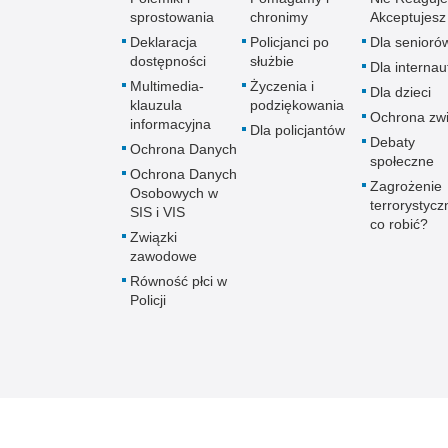
sprostowania
chronimy
Akceptujesz
Deklaracja
Policjanci po
Dla senioró
dostępności
służbie
Dla interna
Multimedia-
Życzenia i
Dla dzieci
klauzula
podziękowania
Ochrona zwi
informacyjna
Dla policjantów
Debaty
Ochrona Danych
społeczne
Ochrona Danych
Zagrożenie
Osobowych w
terrorystycz
SIS i VIS
co robić?
Związki
zawodowe
Równość płci w
Policji