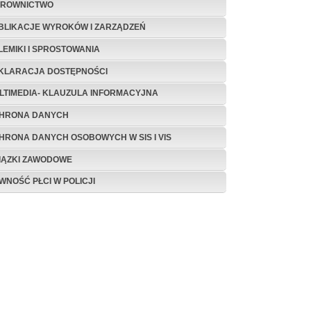
EROWNICTWO
BLIKACJE WYROKÓW I ZARZĄDZEŃ
LEMIKI I SPROSTOWANIA
KLARACJA DOSTĘPNOŚCI
LTIMEDIA- KLAUZULA INFORMACYJNA
HRONA DANYCH
HRONA DANYCH OSOBOWYCH W SIS I VIS
IĄZKI ZAWODOWE
WNOŚĆ PŁCI W POLICJI