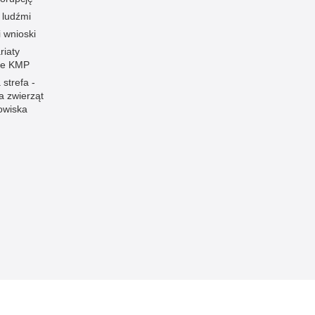
 ludźmi
i wnioski
riaty
łe KMP
 strefa -
a zwierząt
owiska