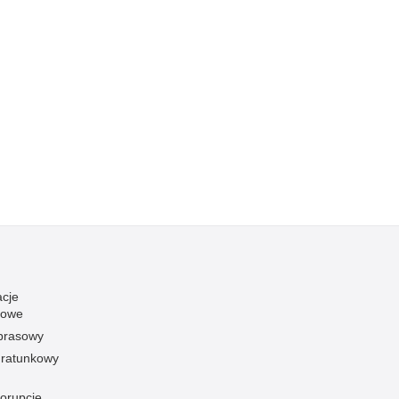
acje
towe
 prasowy
ratunkowy
korupcję