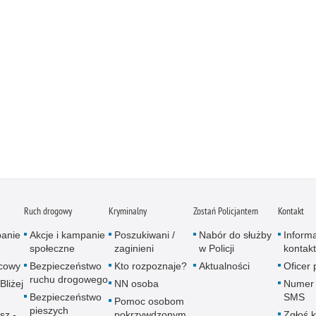
Ruch drogowy
Kryminalny
Zostań Policjantem
Kontakt
panie
Akcje i kampanie
Poszukiwani /
Nabór do służby
Inform
społeczne
zaginieni
w Policji
kontak
icowy
Bezpieczeństwo
Kto rozpoznaje?
Aktualności
Oficer
ruchu drogowego
Bliżej
NN osoba
Numer 
Bezpieczeństwo
SMS
Pomoc osobom
pieszych
sz -
pokrzywdzonym
Zgłoś 