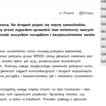
KI
PU
Powrót
Drukuj
PO
DE
anocą. Na drogach pojawi się więcej samochodów,
by przed wyjazdem sprawdzić stan techniczny naszych
MU
przede wszystkim rozsądkiem i bezpieczeństwem swoim
OC
OC
m uczestników ruchu czuwają policjanci katowickiej
ZW
wnież policyjna grupa SPEED, której głównym zadaniem jest
 drodze takim, jak
m.in.
przekraczanie dozwolonych
RÓ
ch. Podczas całego świątecznego weekendu policjanci ruchu
 głównych ciągach komunikacyjnych i drogach dojazdowych.
iu porządku i bezpieczeństwa, jak i udzielaniu uczestnikom
 szczególną uwagę między innymi na stan trzeźwości i stan
rzez nich ograniczeń prędkości. Sprawdzą również, czy
sach, a dzieci w fotelikach. Ponadto zadbają o płynność