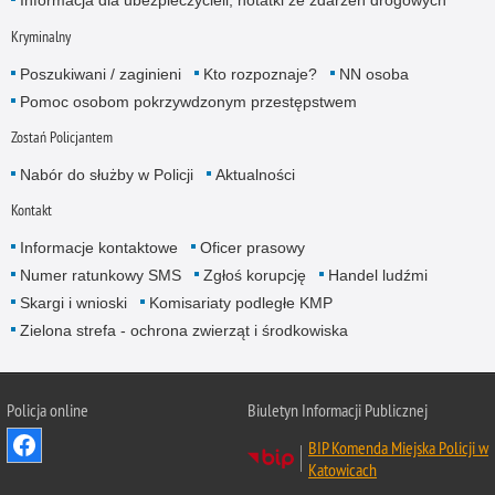
Informacja dla ubezpieczycieli, notatki ze zdarzeń drogowych
Kryminalny
Poszukiwani / zaginieni
Kto rozpoznaje?
NN osoba
Pomoc osobom pokrzywdzonym przestępstwem
Zostań Policjantem
Nabór do służby w Policji
Aktualności
Kontakt
Informacje kontaktowe
Oficer prasowy
Numer ratunkowy SMS
Zgłoś korupcję
Handel ludźmi
Skargi i wnioski
Komisariaty podległe KMP
Zielona strefa - ochrona zwierząt i środkowiska
Policja online
Biuletyn Informacji Publicznej
BIP Komenda Miejska Policji w
Katowicach