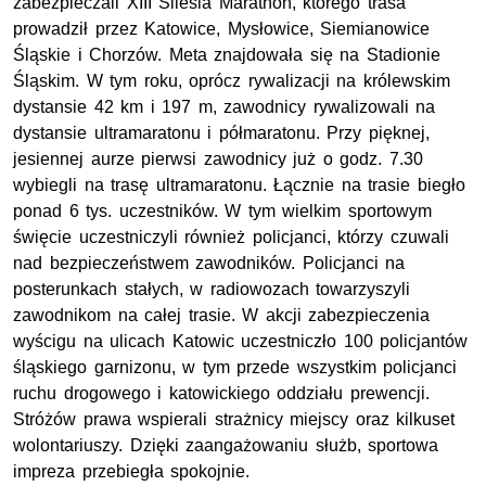
zabezpieczali XIII Silesia Marathon, którego trasa
prowadził przez Katowice, Mysłowice, Siemianowice
Śląskie i Chorzów. Meta znajdowała się na Stadionie
Śląskim. W tym roku, oprócz rywalizacji na królewskim
dystansie 42 km i 197 m, zawodnicy rywalizowali na
dystansie ultramaratonu i półmaratonu. Przy pięknej,
jesiennej aurze pierwsi zawodnicy już o godz. 7.30
wybiegli na trasę ultramaratonu. Łącznie na trasie biegło
ponad 6
tys.
uczestników. W tym wielkim sportowym
święcie uczestniczyli również policjanci, którzy czuwali
nad bezpieczeństwem zawodników. Policjanci na
posterunkach stałych, w radiowozach towarzyszyli
zawodnikom na całej trasie. W akcji zabezpieczenia
wyścigu na ulicach Katowic uczestniczło 100 policjantów
śląskiego garnizonu, w tym przede wszystkim policjanci
ruchu drogowego i katowickiego oddziału prewencji.
Stróżów prawa wspierali strażnicy miejscy oraz kilkuset
wolontariuszy. Dzięki zaangażowaniu służb, sportowa
impreza przebiegła spokojnie.