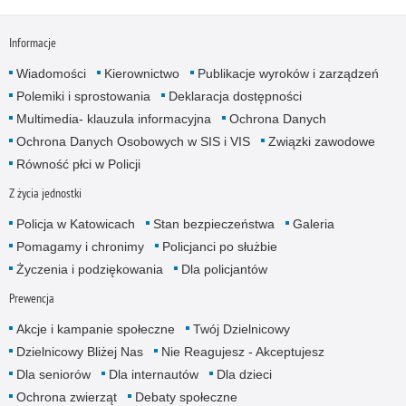
Informacje
Wiadomości
Kierownictwo
Publikacje wyroków i zarządzeń
Polemiki i sprostowania
Deklaracja dostępności
Multimedia- klauzula informacyjna
Ochrona Danych
Ochrona Danych Osobowych w SIS i VIS
Związki zawodowe
Równość płci w Policji
Z życia jednostki
Policja w Katowicach
Stan bezpieczeństwa
Galeria
Pomagamy i chronimy
Policjanci po służbie
Życzenia i podziękowania
Dla policjantów
Prewencja
Akcje i kampanie społeczne
Twój Dzielnicowy
Dzielnicowy Bliżej Nas
Nie Reagujesz - Akceptujesz
Dla seniorów
Dla internautów
Dla dzieci
Ochrona zwierząt
Debaty społeczne