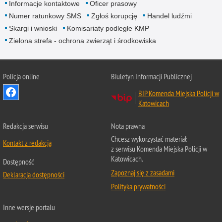
Informacje kontaktowe
Oficer prasowy
Numer ratunkowy SMS
Zgłoś korupcję
Handel ludźmi
Skargi i wnioski
Komisariaty podległe KMP
Zielona strefa - ochrona zwierząt i środkowiska
Policja online
Biuletyn Informacji Publicznej
BIP Komenda Miejska Policji w
Katowicach
Redakcja serwisu
Nota prawna
Chcesz wykorzystać materiał
Kontakt z redakcją
z serwisu Komenda Miejska Policji w
Katowicach.
Dostępność
Zapoznaj się z zasadami
Deklaracja dostępności
Polityka prywatności
Inne wersje portalu