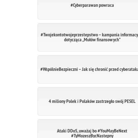
#Cyberparawan powraca
#Twojekontotwojeprzestepstwo – kampania informacy
dotycząca „Mułów finansowych”
#WspólnieBezpieczni – Jak się chronić przed cyberata
4 miliony Polek i Polaków zastrzegło swój PESEL
Ataki DDoS, uważaj bo #YouMayBeNext
#TyMozeszBycNastepny