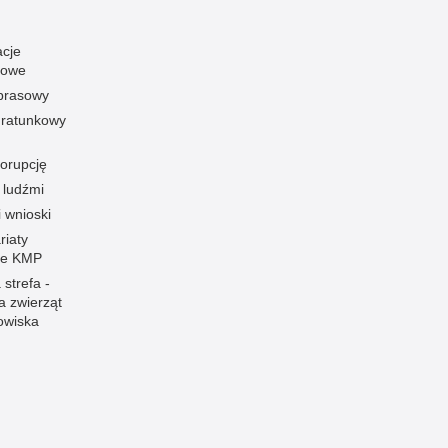
acje
towe
 prasowy
ratunkowy
korupcję
 ludźmi
i wnioski
riaty
łe KMP
 strefa -
a zwierząt
owiska