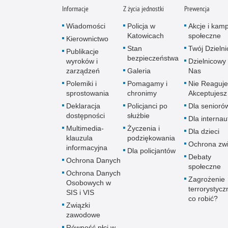
Informacje
Z życia jednostki
Prewencja
Wiadomości
Policja w
Akcje i kam
Katowicach
społeczne
Kierownictwo
Stan
Twój Dzieln
Publikacje
bezpieczeństwa
wyroków i
Dzielnicowy 
zarządzeń
Galeria
Nas
Polemiki i
Pomagamy i
Nie Reaguje
sprostowania
chronimy
Akceptujesz
Deklaracja
Policjanci po
Dla senioró
dostępności
służbie
Dla interna
Multimedia-
Życzenia i
Dla dzieci
klauzula
podziękowania
Ochrona zwi
informacyjna
Dla policjantów
Debaty
Ochrona Danych
społeczne
Ochrona Danych
Zagrożenie
Osobowych w
terrorystycz
SIS i VIS
co robić?
Związki
zawodowe
Równość płci w