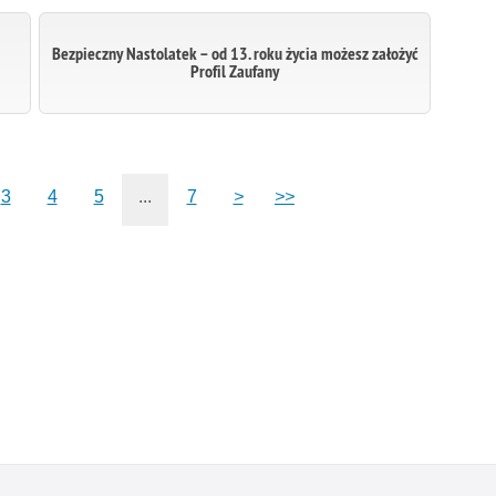
Bezpieczny Nastolatek – od 13. roku życia możesz założyć
Profil Zaufany
3
4
5
...
7
>
>>