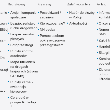
Ruch drogowy
Kryminalny
Zostań Policjantem
Kontakt
panie
Akcje i kampanie
Poszukiwani /
Nabór do służby
Inform
społeczne
zaginieni
w Policji
kontak
icowy
Bezpieczeństwo
Kto rozpoznaje?
Aktualności
Oficer
ruchu drogowego
Bliżej
NN osoba
Numer 
Bezpieczeństwo
SMS
Pomoc osobom
pieszych
sz -
pokrzywdzonym
Zgłoś 
Fotoprzestrogi
przestępstwem
Handel
w
Punkty kontroli
Skargi 
autokarów
utów
Komisa
Mapa utrudnień
podleg
na drogach
erząt
Zielona
krajowych (strona
ochron
GDDKiA)
i środk
Punkty karne -
ewidencja
ne -
kierowców
Co zrobić w
przypadku kolizji
?