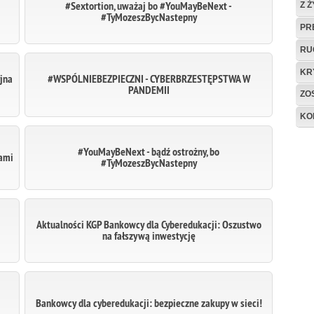
#Sextortion, uważaj bo #YouMayBeNext -
Z 
#TyMozeszBycNastepny
PR
RU
KR
jna
#WSPÓLNIEBEZPIECZNI - CYBERBRZESTĘPSTWA W
PANDEMII
ZO
KO
#YouMayBeNext - bądź ostrożny, bo
kami
#TyMozeszBycNastepny
Aktualności KGP Bankowcy dla Cyberedukacji: Oszustwo
na fałszywą inwestycję
Bankowcy dla cyberedukacji: bezpieczne zakupy w sieci!