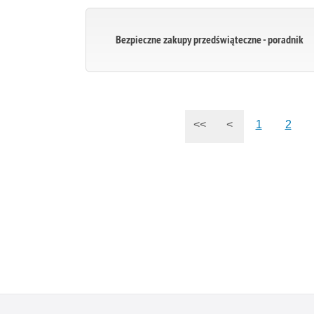
Bezpieczne zakupy przedświąteczne - poradnik
<<
<
1
2