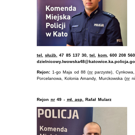
tel.
służb.
47 85 137 30,
tel.
kom.
600 208 560,
dzielnicowy.lwowska48@katowice.ka.policja.go
Rejon:
1-go Maja od 88 (
nr
parzyste), Cynkowa, 
Porcelanowa, Kolonia Amandy, Murckowska (
nr
ni
Rejon
nr
49 -
mł. asp.
Rafał Mularz