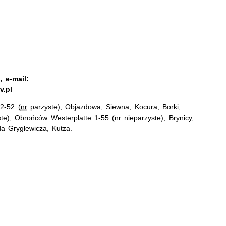
 e-mail:
v.pl
2-52 (
nr
parzyste), Objazdowa, Siewna, Kocura, Borki,
te), Obrońców Westerplatte 1-55 (
nr
nieparzyste), Brynicy,
a Gryglewicza, Kutza.