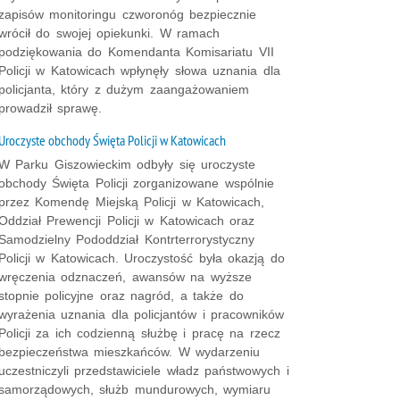
zapisów monitoringu czworonóg bezpiecznie
wrócił do swojej opiekunki. W ramach
podziękowania do Komendanta Komisariatu VII
Policji w Katowicach wpłynęły słowa uznania dla
policjanta, który z dużym zaangażowaniem
prowadził sprawę.
Uroczyste obchody Święta Policji w Katowicach
W Parku Giszowieckim odbyły się uroczyste
obchody Święta Policji zorganizowane wspólnie
przez Komendę Miejską Policji w Katowicach,
Oddział Prewencji Policji w Katowicach oraz
Samodzielny Pododdział Kontrterrorystyczny
Policji w Katowicach. Uroczystość była okazją do
wręczenia odznaczeń, awansów na wyższe
stopnie policyjne oraz nagród, a także do
wyrażenia uznania dla policjantów i pracowników
Policji za ich codzienną służbę i pracę na rzecz
bezpieczeństwa mieszkańców. W wydarzeniu
uczestniczyli przedstawiciele władz państwowych i
samorządowych, służb mundurowych, wymiaru