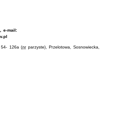
 e-mail:
v.pl
 54- 126a (
nr
parzyste), Przelotowa, Sosnowiecka,