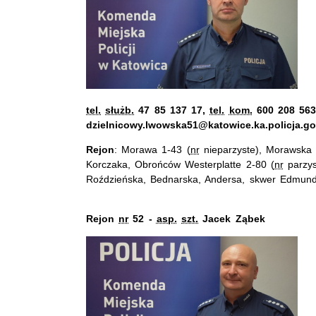
tel.
służb.
47 85 137 17,
tel.
kom.
600 208 563,
dzielnicowy.lwowska51@katowice.ka.policja.go
Rejon
: Morawa 1-43 (
nr
nieparzyste), Morawska 
Korczaka, Obrońców Westerplatte 2-80 (
nr
parzys
Roździeńska, Bednarska, Andersa, skwer Edmund
Rejon
nr
52 -
asp.
szt.
Jacek Ząbek