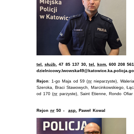
tel.
służb.
47 85 137 30,
tel.
kom.
600 208 561,
dzielnicowy.lwowska49@katowice.ka.policja.go
Rejon
: 1-go Maja od 59 (
nr
nieparzyste), Waleri
Szeroka, Braci Stawowych, Marcinkowskiego, Łąc
od 170 (
nr
parzyste), Saint Etienne, Rondo Ofiar
Rejon
nr
50 -
asp.
Paweł Kowal