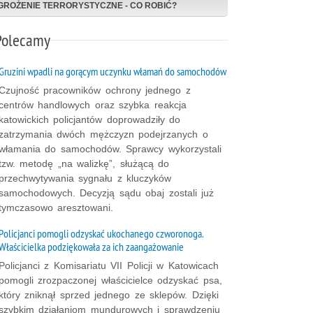
GROŻENIE TERRORYSTYCZNE - CO ROBIĆ?
Polecamy
Gruzini wpadli na gorącym uczynku włamań do samochodów
Czujność pracowników ochrony jednego z
centrów handlowych oraz szybka reakcja
katowickich policjantów doprowadziły do
zatrzymania dwóch mężczyzn podejrzanych o
włamania do samochodów. Sprawcy wykorzystali
tzw. metodę „na walizkę”, służącą do
przechwytywania sygnału z kluczyków
samochodowych. Decyzją sądu obaj zostali już
tymczasowo aresztowani.
Policjanci pomogli odzyskać ukochanego czworonoga.
Właścicielka podziękowała za ich zaangażowanie
Policjanci z Komisariatu VII Policji w Katowicach
pomogli zrozpaczonej właścicielce odzyskać psa,
który zniknął sprzed jednego ze sklepów. Dzięki
szybkim działaniom mundurowych i sprawdzeniu