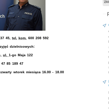
ZA
37 45,
tel.
kom.
600 208 592
zyjęć dzielnicowych:
e,
ul.
1-go Maja 122
47 85 189 47
czwarty wtorek miesiąca 16.00 - 18.00