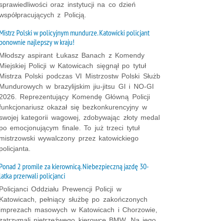
sprawiedliwości oraz instytucji na co dzień
współpracujących z Policją.
Mistrz Polski w policyjnym mundurze. Katowicki policjant
ponownie najlepszy w kraju!
Młodszy aspirant Łukasz Banach z Komendy
Miejskiej Policji w Katowicach sięgnął po tytuł
Mistrza Polski podczas VI Mistrzostw Polski Służb
Mundurowych w brazylijskim jiu-jitsu GI i NO-GI
2026. Reprezentujący Komendę Główną Policji
funkcjonariusz okazał się bezkonkurencyjny w
swojej kategorii wagowej, zdobywając złoty medal
po emocjonującym finale. To już trzeci tytuł
mistrzowski wywalczony przez katowickiego
policjanta.
Ponad 2 promile za kierownicą. Niebezpieczną jazdę 30-
latka przerwali policjanci
Policjanci Oddziału Prewencji Policji w
Katowicach, pełniący służbę po zakończonych
imprezach masowych w Katowicach i Chorzowie,
zatrzymali nietrzeźwego kierowcę BMW. Na jego