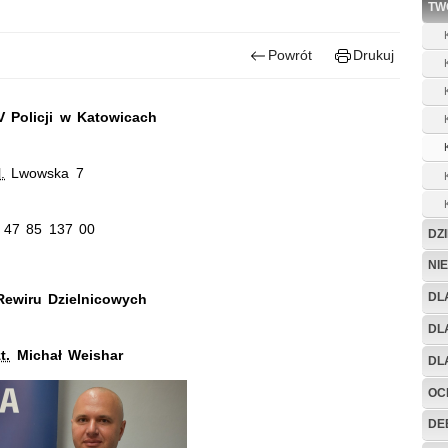
TW
Powrót
Drukuj
V Policji w Katowicach
l.
Lwowska 7
47 85 137 00
DZ
NI
DL
Rewiru Dzielnicowych
DL
t.
Michał Weishar
DL
OC
DE