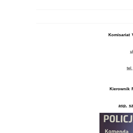
Komisariat 
u
tel.
Kierownik 
asp.
sz