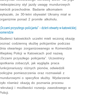
niebezpieczny styl jazdy uwagę mundurowych
zwrócili przechodnie. Badanie alkomatem
wykazało, że 30-letni obywatel Ukrainy miał w
organizmie ponad 2 promile alkoholu.
„Oczami przyszłego policjanta” – dzień otwarty w katowickiej
komendzie
Studenci katowickich uczelni mieli wczoraj okazję
poznać codzienną służbę policjantów podczas
dnia otwartego zorganizowanego w Komendzie
Miejskiej Policji w Katowicach pod nazwą
„Oczami przyszłego policjanta”. Uczestnicy
spotkania zobaczyli, jak wygląda praca
funkcjonariuszy różnych pionów, odwiedzili
policyjne pomieszczenia oraz rozmawiali z
mundurowymi o specyfice służby. Wydarzenie
było również okazją do poznania procesu
rekrutacji i możliwości rozwoju zawodowego w
Policji.