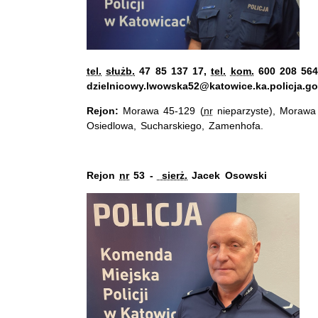
tel.
służb.
47 85 137 17,
tel.
kom.
600 208 564,
dzielnicowy.lwowska52@katowice.ka.policja.go
Rejon:
Morawa 45-129 (
nr
nieparzyste), Morawa
Osiedlowa, Sucharskiego, Zamenhofa.
Rejon
nr
53 -
sierż.
Jacek Osowski