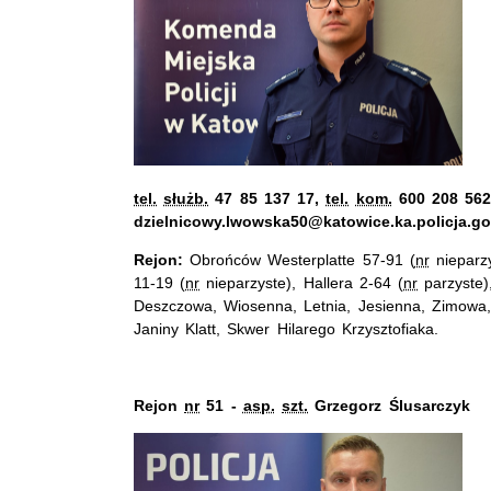
tel.
służb.
47 85 137 17,
tel.
kom.
600 208 562,
dzielnicowy.lwowska50@katowice.ka.policja.go
Rejon:
Obrońców Westerplatte 57-91 (
nr
nieparz
11-19 (
nr
nieparzyste), Hallera 2-64 (
nr
parzyste)
Deszczowa, Wiosenna, Letnia, Jesienna, Zimowa
Janiny Klatt, Skwer Hilarego Krzysztofiaka.
Rejon
nr
51 -
asp.
szt.
Grzegorz Ślusarczyk