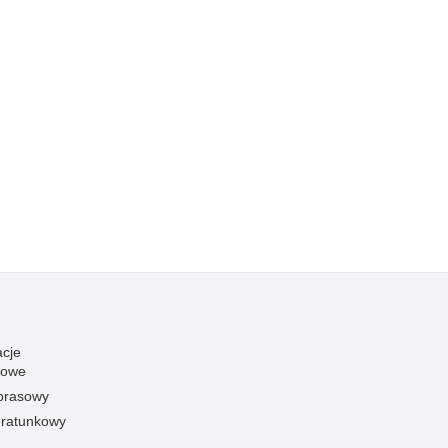
acje
towe
 prasowy
ratunkowy