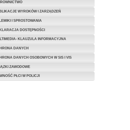
EROWNICTWO
BLIKACJE WYROKÓW I ZARZĄDZEŃ
LEMIKI I SPROSTOWANIA
KLARACJA DOSTĘPNOŚCI
LTIMEDIA- KLAUZULA INFORMACYJNA
HRONA DANYCH
HRONA DANYCH OSOBOWYCH W SIS I VIS
IĄZKI ZAWODOWE
WNOŚĆ PŁCI W POLICJI