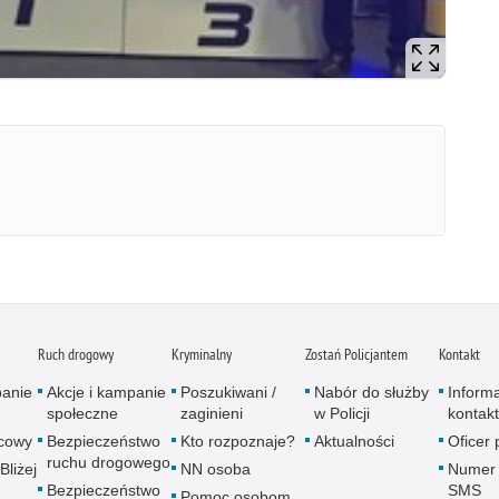
Ruch drogowy
Kryminalny
Zostań Policjantem
Kontakt
panie
Akcje i kampanie
Poszukiwani /
Nabór do służby
Inform
społeczne
zaginieni
w Policji
kontak
icowy
Bezpieczeństwo
Kto rozpoznaje?
Aktualności
Oficer
ruchu drogowego
Bliżej
NN osoba
Numer 
Bezpieczeństwo
SMS
Pomoc osobom