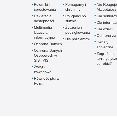
Polemiki i
Pomagamy i
Nie Reaguje
sprostowania
chronimy
Akceptujesz
Deklaracja
Policjanci po
Dla senioró
dostępności
służbie
Dla interna
Multimedia-
Życzenia i
Dla dzieci
klauzula
podziękowania
Ochrona zwi
informacyjna
Dla policjantów
Debaty
Ochrona Danych
społeczne
Ochrona Danych
Zagrożenie
Osobowych w
terrorystycz
SIS i VIS
co robić?
Związki
zawodowe
Równość płci w
Policji