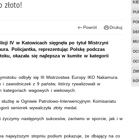
 złoto!
KI
PU
PO
Powrót
Drukuj
DE
MU
icji IV w Katowicach sięgnęła po tytuł Mistrzyni
ra. Policjantka, reprezentując Polskę podczas
OC
ku, okazała się najlepsza w kumite w kategorii
OC
ZW
mstoku odbyły się III Mistrzostwa Europy IKO Nakamura.
RÓ
i zawodniczek z 9 państw, którzy rywalizowali w
h kategoriach wagowych i wiekowych.
 służbę w Ogniwie Patrolowo-Interwencyjnym Komisariatu
egorii seniorek wywalczyła złoty medal.
 i życzymy następnych sukcesów, zarówno w sporcie, jak i w
 na najwyższym stopniu podium pokazuje, że dbający na co