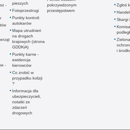
pieszych
sz -
pokrzywdzonym
Zgłoś 
Fotoprzestrogi
przestępstwem
Handel
w
Punkty kontroli
Skargi 
autokarów
utów
Komisa
Mapa utrudnień
podleg
na drogach
erząt
Zielona
krajowych (strona
ochron
GDDKiA)
i środk
Punkty karne -
ewidencja
ne -
kierowców
Co zrobić w
przypadku kolizji
?
Informacja dla
ubezpieczycieli,
notatki ze
zdarzeń
drogowych