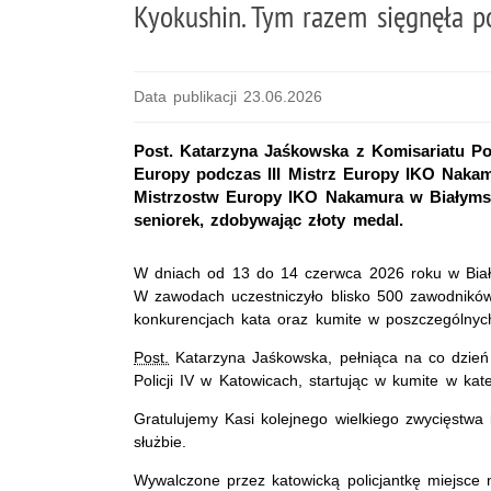
Kyokushin. Tym razem sięgnęła po
Data publikacji 23.06.2026
Post. Katarzyna Jaśkowska z Komisariatu Pol
Europy podczas III Mistrz Europy IKO Nakamu
Mistrzostw Europy IKO Nakamura w Białymsto
seniorek, zdobywając złoty medal.
W dniach od 13 do 14 czerwca 2026 roku w Biały
W zawodach uczestniczyło blisko 500 zawodników 
konkurencjach kata oraz kumite w poszczególnyc
Post.
Katarzyna Jaśkowska, pełniąca na co dzień
Policji IV w Katowicach, startując w kumite w kat
Gratulujemy Kasi kolejnego wielkiego zwycięstwa
służbie.
Wywalczone przez katowicką policjantkę miejsce