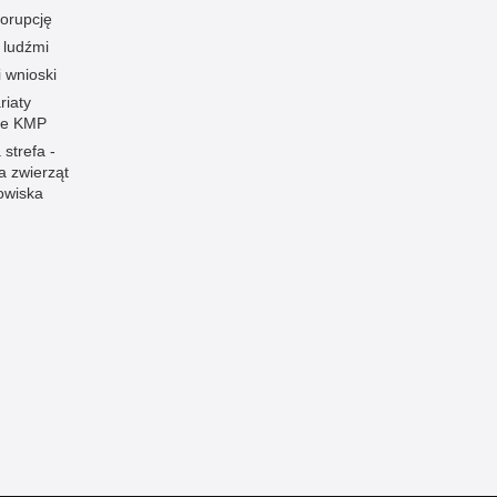
korupcję
 ludźmi
i wnioski
riaty
łe KMP
 strefa -
a zwierząt
owiska