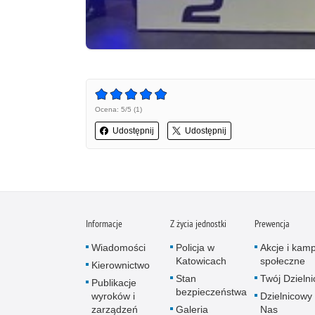
Ocena: 5/5 (1)
Udostępnij
Udostępnij
Informacje
Z życia jednostki
Prewencja
Wiadomości
Policja w
Akcje i kam
Katowicach
społeczne
Kierownictwo
Stan
Twój Dzieln
Publikacje
bezpieczeństwa
wyroków i
Dzielnicowy 
zarządzeń
Galeria
Nas