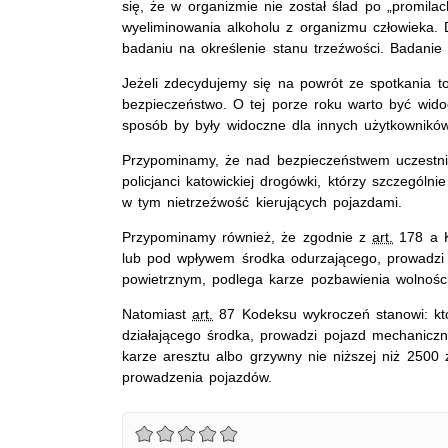
się, że w organizmie nie został ślad po „promila
wyeliminowania alkoholu z organizmu człowieka. 
badaniu na określenie stanu trzeźwości. Badanie
Jeżeli zdecydujemy się na powrót ze spotkania t
bezpieczeństwo. O tej porze roku warto być wid
sposób by były widoczne dla innych użytkowników
Przypominamy, że nad bezpieczeństwem uczest
policjanci katowickiej drogówki, którzy szczegó
w tym nietrzeźwość kierujących pojazdami.
Przypominamy również, że zgodnie z
art.
178 a K
lub pod wpływem środka odurzającego, prowadz
powietrznym, podlega karze pozbawienia wolności
Natomiast
art.
87 Kodeksu wykroczeń stanowi: kto,
działającego środka, prowadzi pojazd mechanic
karze aresztu albo grzywny nie niższej niż 2500 
prowadzenia pojazdów.