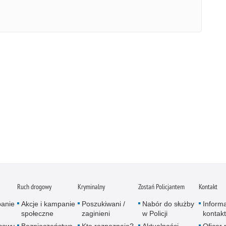
Ruch drogowy
Kryminalny
Zostań Policjantem
Kontakt
panie
Akcje i kampanie
Poszukiwani /
Nabór do służby
Inform
społeczne
zaginieni
w Policji
kontak