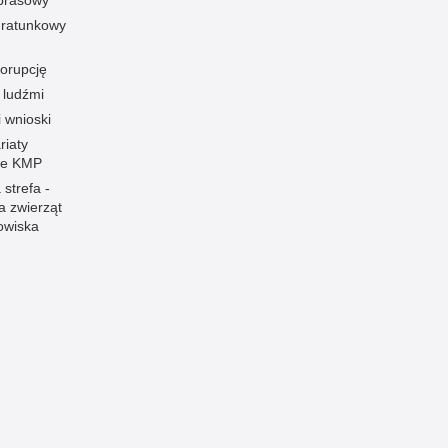
 prasowy
ratunkowy
korupcję
 ludźmi
i wnioski
riaty
łe KMP
 strefa -
a zwierząt
owiska