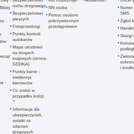
icowy
Bezpieczeństwo
Kto rozpoznaje?
Aktualności
Oficer
ruchu drogowego
Bliżej
NN osoba
Numer 
Bezpieczeństwo
SMS
Pomoc osobom
pieszych
sz -
pokrzywdzonym
Zgłoś 
Fotoprzestrogi
przestępstwem
Handel
w
Punkty kontroli
Skargi 
autokarów
utów
Komisa
Mapa utrudnień
podleg
na drogach
erząt
Zielona
krajowych (strona
ochron
GDDKiA)
i środk
Punkty karne -
ewidencja
ne -
kierowców
Co zrobić w
przypadku kolizji
?
Informacja dla
ubezpieczycieli,
notatki ze
zdarzeń
drogowych