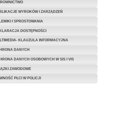
EROWNICTWO
BLIKACJE WYROKÓW I ZARZĄDZEŃ
LEMIKI I SPROSTOWANIA
KLARACJA DOSTĘPNOŚCI
LTIMEDIA- KLAUZULA INFORMACYJNA
HRONA DANYCH
HRONA DANYCH OSOBOWYCH W SIS I VIS
IĄZKI ZAWODOWE
WNOŚĆ PŁCI W POLICJI