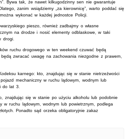
ch”. Bywa tak, że nawet kilkugodzinny sen nie gwarantuje
Dlatego, zanim wsiądziemy „za kierownicę”, warto poddać się
 można wykonać w każdej jednostce Policji.
owarzyskiego pieszo, również zadbajmy o własne
ocznym na drodze i nosić elementy odblaskowe, w taki
 drogi.
ników ruchu drogowego w ten weekend czuwać będą
lnie będą zwracać uwagę na zachowania niezgodne z prawem,
odeksu karnego: kto, znajdując się w stanie nietrzeźwości
i pojazd mechaniczny w ruchu lądowym, wodnym lub
 do lat 3.
 znajdując się w stanie po użyciu alkoholu lub podobnie
zny w ruchu lądowym, wodnym lub powietrznym, podlega
złotych. Ponadto sąd orzeka obligatoryjnie zakaz