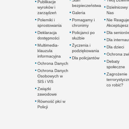
Stan
Twój Dzieln
Publikacje
bezpieczeństwa
wyroków i
Dzielnicowy 
zarządzeń
Galeria
Nas
Polemiki i
Pomagamy i
Nie Reaguje
sprostowania
chronimy
Akceptujesz
Deklaracja
Policjanci po
Dla senioró
dostępności
służbie
Dla interna
Multimedia-
Życzenia i
Dla dzieci
klauzula
podziękowania
Ochrona zwi
informacyjna
Dla policjantów
Debaty
Ochrona Danych
społeczne
Ochrona Danych
Zagrożenie
Osobowych w
terrorystycz
SIS i VIS
co robić?
Związki
zawodowe
Równość płci w
Policji