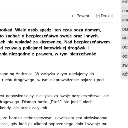
KI
PU
Powrót
Drukuj
PO
DE
potkań. Wiele osób spędzi ten czas poza domem,
rto zadbać o bezpieczeństwo swoje oraz innych.
MU
ach nie wsiadać za kierownicę. Nad bezpieczeństwem
OC
czuwają policjanci katowickiej drogówki i
ania niezgodne z prawem, w tym nietrzeźwość
OC
ZW
one są Andrzejki. W związku z tym apelujemy do
RÓ
ów ruchu drogowego, w tym nieprowadzenie pojazdu pod
st odpowiedzialny, nie tylko za swoje bezpieczeństwo, ale
 drogowego. Dlatego hasło
„
Piłeś? Nie jedź!
"
niech
endy, ale przez cały rok.
 że bardzo niebezpiecznym zjawiskiem jest nieświadoma
jsce, gdy ktoś pił alkohol poprzedniego dnia i wydaje mu