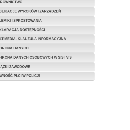
EROWNICTWO
BLIKACJE WYROKÓW I ZARZĄDZEŃ
LEMIKI I SPROSTOWANIA
KLARACJA DOSTĘPNOŚCI
LTIMEDIA- KLAUZULA INFORMACYJNA
HRONA DANYCH
HRONA DANYCH OSOBOWYCH W SIS I VIS
IĄZKI ZAWODOWE
WNOŚĆ PŁCI W POLICJI