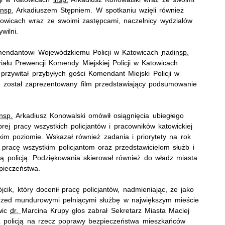
insp.
Arkadiuszem Stępniem. W spotkaniu wzięli również
towicach wraz ze swoimi zastępcami, naczelnicy wydziałów
wilni.
mendantowi Wojewódzkiemu Policji w Katowicach
nadinsp.
iału Prewencji Komendy Miejskiej Policji w Katowicach
rzywitał przybyłych gości Komendant Miejski Policji w
 został zaprezentowany film przedstawiający podsumowanie
insp.
Arkadiusz Konowalski omówił osiągnięcia ubiegłego
rej pracy wszystkich policjantów i pracowników katowickiej
okim poziomie. Wskazał również zadania i priorytety na rok
racę wszystkim policjantom oraz przedstawicielom służb i
ką policją. Podziękowania skierował również do władz miasta
pieczeństwa.
ik, który docenił pracę policjantów, nadmieniając, że jako
przed mundurowymi pełniącymi służbę w największym mieście
wic
dr.
Marcina Krupy głos zabrał Sekretarz Miasta Maciej
 z policją na rzecz poprawy bezpieczeństwa mieszkańców