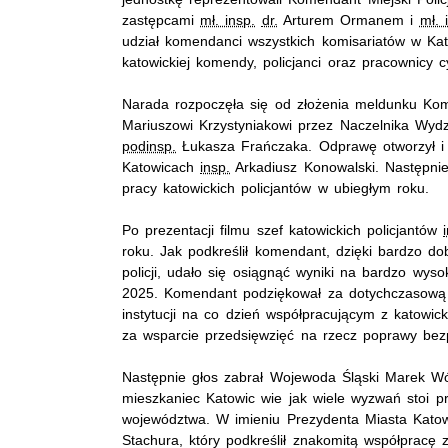
zastępcami
mł. insp.
dr.
Arturem Ormanem i
mł. 
udział komendanci wszystkich komisariatów w Ka
katowickiej komendy, policjanci oraz pracownicy cy
Narada rozpoczęła się od złożenia meldunku Ko
Mariuszowi Krzystyniakowi przez Naczelnika Wydz
podinsp.
Łukasza Frańczaka. Odprawę otworzył i p
Katowicach
insp.
Arkadiusz Konowalski. Następnie
pracy katowickich policjantów w ubiegłym roku.
Po prezentacji filmu szef katowickich policjantów
roku. Jak podkreślił komendant, dzięki bardzo dob
policji, udało się osiągnąć wyniki na bardzo wys
2025. Komendant podziękował za dotychczasową p
instytucji na co dzień współpracującym z katowic
za wsparcie przedsięwzięć na rzecz poprawy bez
Następnie głos zabrał Wojewoda Śląski Marek Wójc
mieszkaniec Katowic wie jak wiele wyzwań stoi 
województwa. W imieniu Prezydenta Miasta Kato
Stachura, który podkreślił znakomitą współpracę