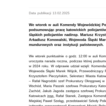
Data publikacji 13.02.2025
We wtorek w auli Komendy Wojewódzkiej Pol
podsumowując pracę katowickich policjantów 
śląskich policjantów nadinsp. Mariusz Krzys
Arkadiusz Konowalski, Wojewoda Śląski Mare
mundurowych oraz instytucji państwowych.
We wtorek punktualnie o godz. 12:00 w auli Kome
uroczysta narada roczna, podczas której podsumo
w 2024 roku. W odprawie udział wzięli: Komenda
Wojewoda Śląski Marek Wójcik, Przewodniczący 
Krzysztofem Pieczyńskim, Sekretarz Miasta Katowi
– Rafał Nagrodzki szef Prokuratury Okręgowej w
Wschód, Maria Paszek szefowa Prokuratury Kato
Zachód, Jakub Jagoda zastępca szefowej Prokura
Katowicach
insp.
Rafał Stanek, Zastępca Komen
Miejskiej Paweł Szeląg, przedstawiciel Szkoły Pol
jednostkę reprezentowali Komendant Miejski Poli