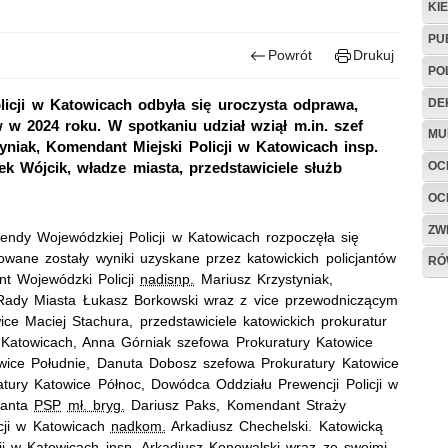
KI
PU
Powrót
Drukuj
PO
DE
icji w Katowicach odbyła się uroczysta odprawa,
w 2024 roku. W spotkaniu udział wziął m.in. szef
MU
tyniak, Komendant Miejski Policji w Katowicach insp.
OC
k Wójcik, władze miasta, przedstawiciele służb
OC
ZW
ndy Wojewódzkiej Policji w Katowicach rozpoczęła się
wane zostały wyniki uzyskane przez katowickich policjantów
RÓ
nt Wojewódzki Policji
nadisnp.
Mariusz Krzystyniak,
Rady Miasta Łukasz Borkowski wraz z vice przewodniczącym
ce Maciej Stachura, przedstawiciele katowickich prokuratur
 Katowicach, Anna Górniak szefowa Prokuratury Katowice
wice Południe, Danuta Dobosz szefowa Prokuratury Katowice
tury Katowice Północ, Dowódca Oddziału Prewencji Policji w
danta
PSP
mł. bryg.
Dariusz
Paks
, Komendant Straży
icji w Katowicach
nadkom.
Arkadiusz Chechelski. Katowicką
cji w Katowicach
insp.
Arkadiusz Konowalski wraz ze swoimi