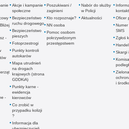
panie
Akcje i kampanie
Poszukiwani /
Nabór do służby
Inform
społeczne
zaginieni
w Policji
kontak
icowy
Bezpieczeństwo
Kto rozpoznaje?
Aktualności
Oficer
ruchu drogowego
Bliżej
NN osoba
Numer 
Bezpieczeństwo
SMS
Pomoc osobom
pieszych
sz -
pokrzywdzonym
Zgłoś 
Fotoprzestrogi
przestępstwem
Handel
w
Punkty kontroli
Skargi 
autokarów
utów
Komisa
Mapa utrudnień
podleg
na drogach
erząt
Zielona
krajowych (strona
ochron
GDDKiA)
i środk
Punkty karne -
ewidencja
ne -
kierowców
Co zrobić w
przypadku kolizji
?
Informacja dla
ubezpieczycieli,