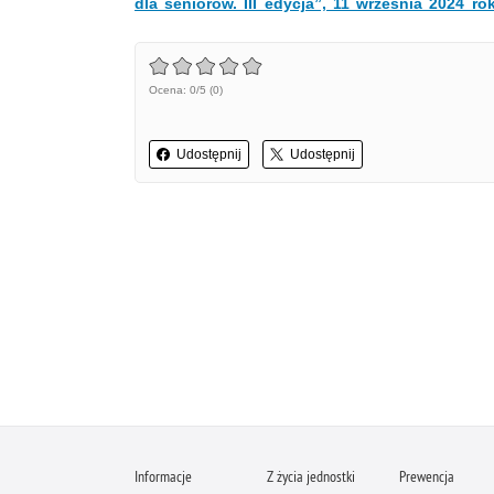
dla seniorów. III edycja”, 11 września 2024 ro
Ocena: 0/5 (0)
Udostępnij
Udostępnij
Informacje
Z życia jednostki
Prewencja