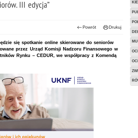
orów. III edycja”
KI
PU
PO
Powrót
Drukuj
DE
MU
ędzie się spotkanie online skierowane do seniorów
izowane przez Urząd Komisji Nadzoru Finansowego w
OC
estników Rynku – CEDUR, we współpracy z Komendą
OC
ZW
RÓ