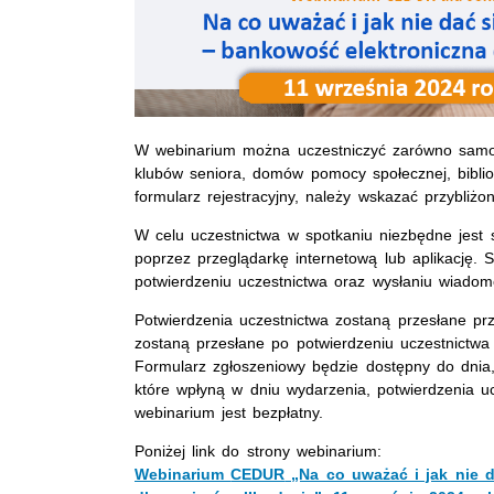
W
webinarium
można uczestniczyć zarówno samod
klubów seniora, domów pomocy społecznej, bibli
formularz rejestracyjny, należy wskazać przybliż
W celu uczestnictwa w spotkaniu niezbędne jest 
poprzez przeglądarkę internetową lub aplikację.
potwierdzeniu uczestnictwa oraz wysłaniu wiadom
Potwierdzenia uczestnictwa zostaną przesłane p
zostaną przesłane po potwierdzeniu uczestnictwa
Formularz zgłoszeniowy będzie dostępny do dnia
które wpłyną w dniu wydarzenia, potwierdzenia u
webinarium
jest bezpłatny.
Poniżej link do strony
webinarium
:
Webinarium
CEDUR
„Na co uważać i jak nie d