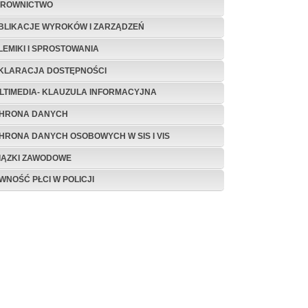
EROWNICTWO
BLIKACJE WYROKÓW I ZARZĄDZEŃ
LEMIKI I SPROSTOWANIA
KLARACJA DOSTĘPNOŚCI
LTIMEDIA- KLAUZULA INFORMACYJNA
HRONA DANYCH
HRONA DANYCH OSOBOWYCH W SIS I VIS
IĄZKI ZAWODOWE
WNOŚĆ PŁCI W POLICJI