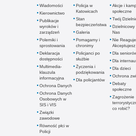
Wiadomości
Policja w
Akcje i kam
Katowicach
społeczne
Kierownictwo
Stan
Twój Dzieln
Publikacje
bezpieczeństwa
wyroków i
Dzielnicowy 
zarządzeń
Galeria
Nas
Polemiki i
Pomagamy i
Nie Reaguje
sprostowania
chronimy
Akceptujesz
Deklaracja
Policjanci po
Dla senioró
dostępności
służbie
Dla interna
Multimedia-
Życzenia i
Dla dzieci
klauzula
podziękowania
Ochrona zwi
informacyjna
Dla policjantów
Debaty
Ochrona Danych
społeczne
Ochrona Danych
Zagrożenie
Osobowych w
terrorystycz
SIS i VIS
co robić?
Związki
zawodowe
Równość płci w
Policji