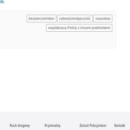
ku.
bezpieczeństwo
cyberprzestępczość
oszustwa
współpraca Policji z innymi podmiotami
Ruch drogowy
Kryminalny
Zostań Policjantem
Kontakt