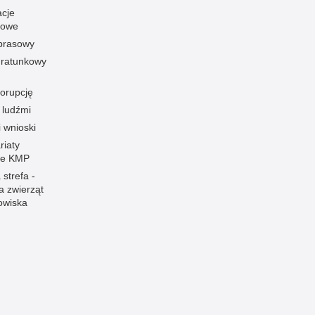
acje
towe
 prasowy
ratunkowy
korupcję
 ludźmi
i wnioski
riaty
łe KMP
 strefa -
a zwierząt
owiska