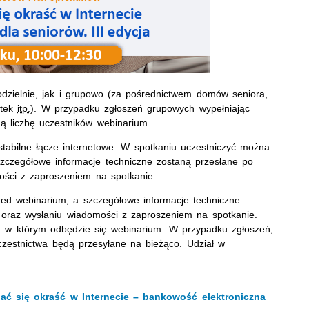
zielnie, jak i grupowo (za pośrednictwem domów seniora,
otek
itp.
). W przypadku zgłoszeń grupowych wypełniając
oną liczbę uczestników
webinarium
.
stabilne łącze internetowe. W spotkaniu uczestniczyć można
 Szczegółowe informacje techniczne zostaną przesłane po
ości z zaproszeniem na spotkanie.
rzed
webinarium
, a szczegółowe informacje techniczne
 oraz wysłaniu wiadomości z zaproszeniem na spotkanie.
, w którym odbędzie się
webinarium
. W przypadku zgłoszeń,
czestnictwa będą przesyłane na bieżąco. Udział w
ać się okraść w Internecie – bankowość elektroniczna