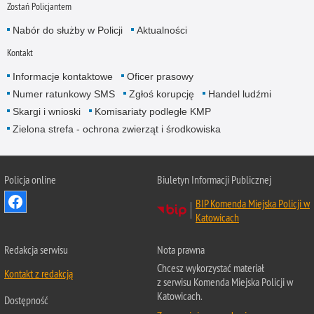
Zostań Policjantem
Nabór do służby w Policji
Aktualności
Kontakt
Informacje kontaktowe
Oficer prasowy
Numer ratunkowy SMS
Zgłoś korupcję
Handel ludźmi
Skargi i wnioski
Komisariaty podległe KMP
Zielona strefa - ochrona zwierząt i środkowiska
Policja online
Biuletyn Informacji Publicznej
BIP Komenda Miejska Policji w
Katowicach
Redakcja serwisu
Nota prawna
Chcesz wykorzystać materiał
Kontakt z redakcją
z serwisu Komenda Miejska Policji w
Katowicach.
Dostępność