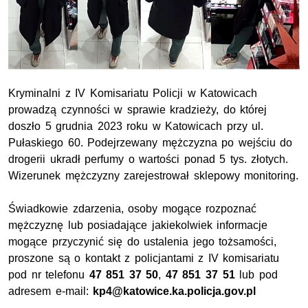
Kryminalni z IV Komisariatu Policji w Katowicach
prowadzą czynności w sprawie kradzieży, do której
doszło 5 grudnia 2023 roku w Katowicach przy
ul.
Pułaskiego 60. Podejrzewany mężczyzna po wejściu do
drogerii ukradł perfumy o wartości ponad 5
tys.
złotych.
Wizerunek mężczyzny zarejestrował sklepowy monitoring.
Świadkowie zdarzenia, osoby mogące rozpoznać
mężczyznę lub posiadające jakiekolwiek informacje
mogące przyczynić się do ustalenia jego tożsamości,
proszone są o kontakt z policjantami z IV komisariatu
pod
nr
telefonu
47 851 37 50
,
47 851 37 51
lub pod
adresem e-mail:
kp4@katowice.ka.policja.gov.pl