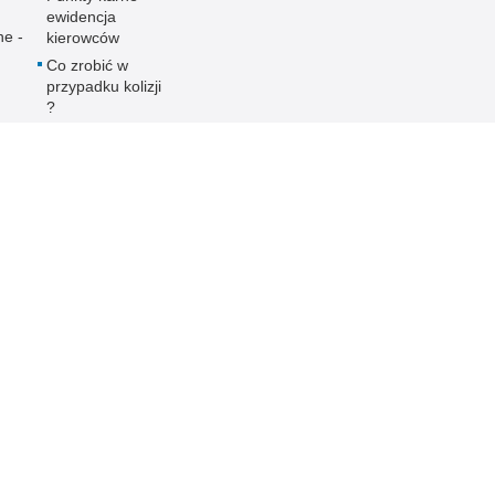
ewidencja
ne -
kierowców
Co zrobić w
przypadku kolizji
?
Informacja dla
ubezpieczycieli,
notatki ze
zdarzeń
drogowych
 Publicznej
Redakcja serwisu
Nota prawna
Chcesz wykorzystać m
da Miejska Policji w
Kontakt z redakcją
z serwisu Komenda Mi
ch
Katowicach.
Dostępność
Zapoznaj się z zasad
Deklaracja dostępności
Polityka prywatności