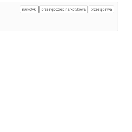
narkotyki
przestępczość narkotykowa
przestępstwa