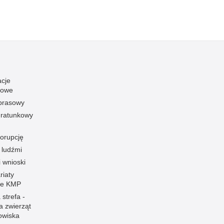
acje
towe
 prasowy
ratunkowy
korupcję
 ludźmi
i wnioski
riaty
łe KMP
 strefa -
a zwierząt
owiska