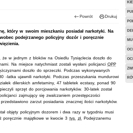
KI
PU
Powrót
Drukuj
PO
DE
nę, który w swoim mieszkaniu posiadał narkotyki. Na
obec podejrzanego policyjny dozór i poręcznie
MU
ięzienia.
OC
, że w jednym z bloków na Osiedlu Tysiąclecia doszło do
OC
mi. Na miejsce natychmiast zostali wysłani policjanci
OPP
ZW
 mężczyznami doszło do sprzeczki. Podczas wykonywanych
0 -latka ujawnili narkotyki. Podczas przeszukania mundurowi
RÓ
działek dilerskich amfetaminy, 47 tabletek ecstasy, ponad 90
pieczyli sprzęt do porcjowania narkotyków. 30-latek został
policjanci zajmujący się zwalczaniem przestępczości
przedstawiono zarzut posiadania znacznej ilości narkotyków.
ał objęty policyjnym dozorem i dwa razy w tygodniu musi
eż poręcznie majątkowe w kwocie 3
tys.
zł.
Podejrzanemu