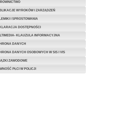
EROWNICTWO
BLIKACJE WYROKÓW I ZARZĄDZEŃ
LEMIKI I SPROSTOWANIA
KLARACJA DOSTĘPNOŚCI
LTIMEDIA- KLAUZULA INFORMACYJNA
HRONA DANYCH
HRONA DANYCH OSOBOWYCH W SIS I VIS
IĄZKI ZAWODOWE
WNOŚĆ PŁCI W POLICJI