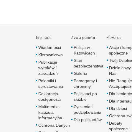
Informacje
Z życia jednostki
Prewencja
Wiadomości
Policja w
Akcje i kam
Katowicach
społeczne
Kierownictwo
Stan
Twój Dzieln
Publikacje
bezpieczeństwa
wyroków i
Dzielnicowy 
zarządzeń
Galeria
Nas
Polemiki i
Pomagamy i
Nie Reaguje
sprostowania
chronimy
Akceptujesz
Deklaracja
Policjanci po
Dla senioró
dostępności
służbie
Dla interna
Multimedia-
Życzenia i
Dla dzieci
klauzula
podziękowania
Ochrona zwi
informacyjna
Dla policjantów
Debaty
Ochrona Danych
społeczne