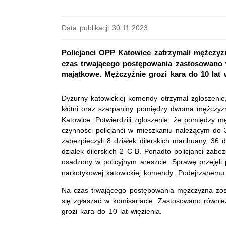
Data publikacji 30.11.2023
Policjanci OPP Katowice zatrzymali mężczyz
czas trwającego postępowania zastosowano w
majątkowe. Mężczyźnie grozi kara do 10 lat w
Dyżurny katowickiej komendy otrzymał zgłoszenie
kłótni oraz szarpaniny pomiędzy dwoma mężczyzna
Katowice. Potwierdzili zgłoszenie, że pomiędzy
czynności policjanci w mieszkaniu należącym do 3
zabezpieczyli 8 działek dilerskich marihuany, 36 
działek dilerskich 2
C-B
. Ponadto policjanci zabez
osadzony w policyjnym areszcie. Sprawę przejęli 
narkotykowej katowickiej komendy. Podejrzanemu 
Na czas trwającego postępowania mężczyzna zost
się zgłaszać w komisariacie. Zastosowano równi
grozi kara do 10 lat więzienia.