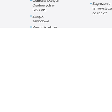
Ochrona Danych
Zagrożenie
Osobowych w
terrorystycz
SIS i VIS
co robić?
Związki
zawodowe
Równość płci w
Policji
Policja online
Biuletyn Informacji
BIP Komen
Katowica