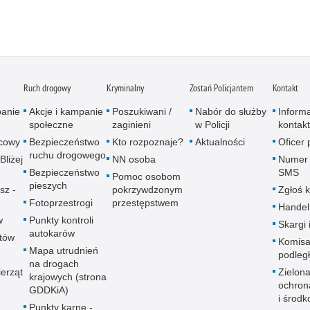
Ruch drogowy
Kryminalny
Zostań Policjantem
Kontakt
panie
Akcje i kampanie
Poszukiwani /
Nabór do służby
Inform
społeczne
zaginieni
w Policji
kontak
icowy
Bezpieczeństwo
Kto rozpoznaje?
Aktualności
Oficer
ruchu drogowego
Bliżej
NN osoba
Numer 
Bezpieczeństwo
SMS
Pomoc osobom
pieszych
sz -
pokrzywdzonym
Zgłoś 
Fotoprzestrogi
przestępstwem
Handel
w
Punkty kontroli
Skargi 
autokarów
utów
Komisa
Mapa utrudnień
podleg
na drogach
erząt
Zielona
krajowych (strona
ochron
GDDKiA)
i środk
Punkty karne -