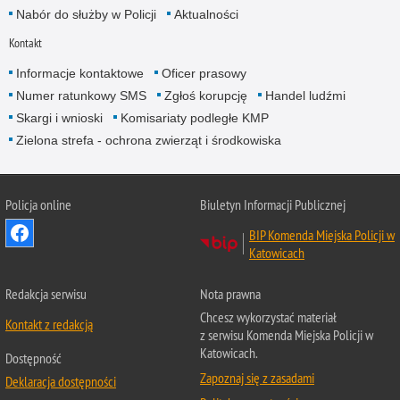
Nabór do służby w Policji
Aktualności
Kontakt
Informacje kontaktowe
Oficer prasowy
Numer ratunkowy SMS
Zgłoś korupcję
Handel ludźmi
Skargi i wnioski
Komisariaty podległe KMP
Zielona strefa - ochrona zwierząt i środkowiska
Policja online
Biuletyn Informacji Publicznej
BIP Komenda Miejska Policji w
Katowicach
Redakcja serwisu
Nota prawna
Chcesz wykorzystać materiał
Kontakt z redakcją
z serwisu Komenda Miejska Policji w
Katowicach.
Dostępność
Zapoznaj się z zasadami
Deklaracja dostępności