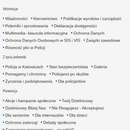
Informacje
Wiadomości
Kierownictwo
Publikacje wyroków i zarządzeń
Polemiki i sprostowania
Deklaracja dostępności
Multimedia- klauzula informacyjna
Ochrona Danych
Ochrona Danych Osobowych w SIS i VIS
Związki zawodowe
Równość płci w Policji
Z życia jednostki
Policja w Katowicach
Stan bezpieczeństwa
Galeria
Pomagamy i chronimy
Policjanci po służbie
Życzenia i podziękowania
Dla policjantów
Prewencja
Akcje i kampanie społeczne
Twój Dzielnicowy
Dzielnicowy Bliżej Nas
Nie Reagujesz - Akceptujesz
Dla seniorów
Dla internautów
Dla dzieci
Ochrona zwierząt
Debaty społeczne
Zagrożenie terrorystyczne - co robić?