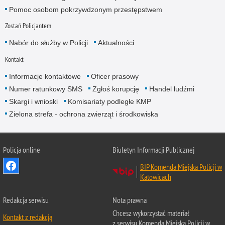
Pomoc osobom pokrzywdzonym przestępstwem
Zostań Policjantem
Nabór do służby w Policji
Aktualności
Kontakt
Informacje kontaktowe
Oficer prasowy
Numer ratunkowy SMS
Zgłoś korupcję
Handel ludźmi
Skargi i wnioski
Komisariaty podległe KMP
Zielona strefa - ochrona zwierząt i środkowiska
Policja online
Biuletyn Informacji Publicznej
BIP Komenda Miejska Policji w
Katowicach
Redakcja serwisu
Nota prawna
Chcesz wykorzystać materiał
Kontakt z redakcją
z serwisu Komenda Miejska Policji w