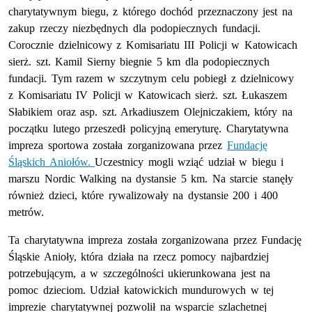
charytatywnym biegu, z którego dochód przeznaczony jest na
zakup rzeczy niezbędnych dla podopiecznych fundacji.
Corocznie dzielnicowy z Komisariatu III Policji w Katowicach
sierż.
szt.
Kamil Sierny biegnie 5 km dla podopiecznych
fundacji. Tym razem w szczytnym celu pobiegł z dzielnicowy
z Komisariatu IV Policji w Katowicach
sierż.
szt.
Łukaszem
Słabikiem
oraz
asp.
szt.
Arkadiuszem Olejniczakiem, który na
początku lutego przeszedł policyjną emeryturę.
Charytatywna
impreza sportowa została zorganizowana przez
Fundację
Śląskich Aniołów.
Uczestnicy mogli wziąć udział w biegu i
marszu Nordic Walking na dystansie 5
km
. Na starcie stanęły
również dzieci, które rywalizowały na dystansie 200 i 400
metrów.
Ta charytatywna impreza została zorganizowana przez Fundację
Śląskie Anioły, która działa na rzecz pomocy najbardziej
potrzebującym, a w szczególności ukierunkowana jest na
pomoc dzieciom. Udział katowickich mundurowych w tej
imprezie charytatywnej pozwolił na wsparcie szlachetnej