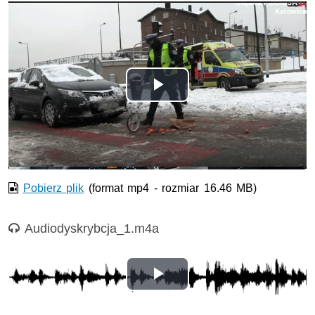
Odtwórz
wideo
Pobierz plik
(format mp4 - rozmiar 16.46 MB)
Nagranie audio
Audiodyskrybcja_1.m4a
Opis nagrania: Audiodyskrypcja do filmu.
Odtwórz