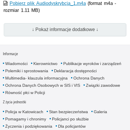
wideo
Pobierz plik Audiodyskrybcja_1.m4a
(format m4a -
rozmiar 1.11 MB)
↓ Pokaż informacje dodatkowe ↓
Informacje
Wiadomości
Kierownictwo
Publikacje wyroków i zarządzeń
Polemiki i sprostowania
Deklaracja dostępności
Multimedia- klauzula informacyjna
Ochrona Danych
Ochrona Danych Osobowych w SIS i VIS
Związki zawodowe
Równość płci w Policji
Z życia jednostki
Policja w Katowicach
Stan bezpieczeństwa
Galeria
Pomagamy i chronimy
Policjanci po służbie
Życzenia i podziękowania
Dla policjantów