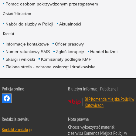
Pomoc osobom pokrzywdzonym przestępstwem
Zostań Policjantem
Nabór do służby w Policji
Aktualności
Kontakt
Informacje kontaktowe
Oficer prasowy
Numer ratunkowy SMS
Zgłoś korupcję
Handel ludźmi
Skargi i wnioski
Komisariaty podległe KMP
Zielona strefa - ochrona zwierząt i środkowiska
Policja online
Biuletyn Informacji Publicznej
BIP Komenda Miejska Policji w
Katowicach
Redakcja serwisu
Nota prawna
Chcesz wykorzystać materiał
Kontakt z redakcją
z serwisu Komenda Miejska Policji w