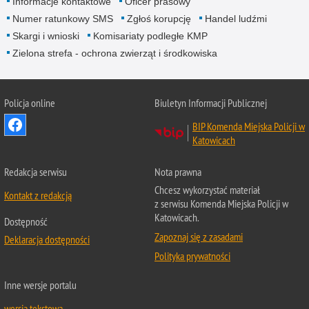
Informacje kontaktowe
Oficer prasowy
Numer ratunkowy SMS
Zgłoś korupcję
Handel ludźmi
Skargi i wnioski
Komisariaty podległe KMP
Zielona strefa - ochrona zwierząt i środkowiska
Policja online
Biuletyn Informacji Publicznej
BIP Komenda Miejska Policji w
Katowicach
Redakcja serwisu
Nota prawna
Chcesz wykorzystać materiał
Kontakt z redakcją
z serwisu Komenda Miejska Policji w
Katowicach.
Dostępność
Zapoznaj się z zasadami
Deklaracja dostępności
Polityka prywatności
Inne wersje portalu
wersja tekstowa