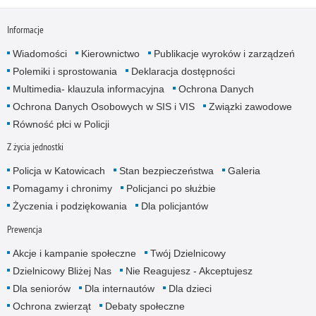
Informacje
Wiadomości
Kierownictwo
Publikacje wyroków i zarządzeń
Polemiki i sprostowania
Deklaracja dostępności
Multimedia- klauzula informacyjna
Ochrona Danych
Ochrona Danych Osobowych w SIS i VIS
Związki zawodowe
Równość płci w Policji
Z życia jednostki
Policja w Katowicach
Stan bezpieczeństwa
Galeria
Pomagamy i chronimy
Policjanci po służbie
Życzenia i podziękowania
Dla policjantów
Prewencja
Akcje i kampanie społeczne
Twój Dzielnicowy
Dzielnicowy Bliżej Nas
Nie Reagujesz - Akceptujesz
Dla seniorów
Dla internautów
Dla dzieci
Ochrona zwierząt
Debaty społeczne