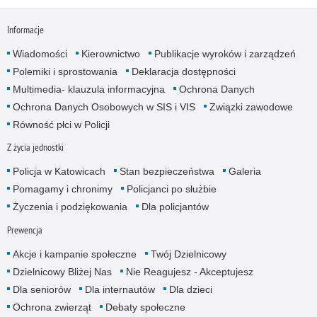
Informacje
Wiadomości
Kierownictwo
Publikacje wyroków i zarządzeń
Polemiki i sprostowania
Deklaracja dostępności
Multimedia- klauzula informacyjna
Ochrona Danych
Ochrona Danych Osobowych w SIS i VIS
Związki zawodowe
Równość płci w Policji
Z życia jednostki
Policja w Katowicach
Stan bezpieczeństwa
Galeria
Pomagamy i chronimy
Policjanci po służbie
Życzenia i podziękowania
Dla policjantów
Prewencja
Akcje i kampanie społeczne
Twój Dzielnicowy
Dzielnicowy Bliżej Nas
Nie Reagujesz - Akceptujesz
Dla seniorów
Dla internautów
Dla dzieci
Ochrona zwierząt
Debaty społeczne