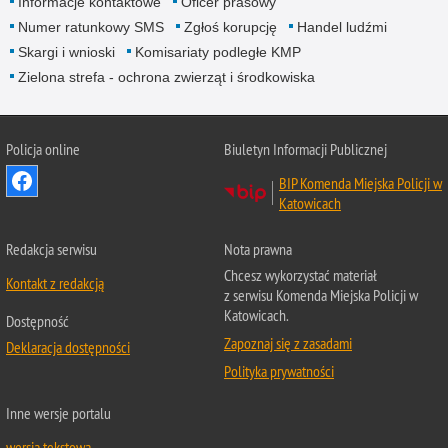
Informacje kontaktowe
Oficer prasowy
Numer ratunkowy SMS
Zgłoś korupcję
Handel ludźmi
Skargi i wnioski
Komisariaty podległe KMP
Zielona strefa - ochrona zwierząt i środkowiska
Policja online
Biuletyn Informacji Publicznej
BIP Komenda Miejska Policji w
Katowicach
Redakcja serwisu
Nota prawna
Chcesz wykorzystać materiał
Kontakt z redakcją
z serwisu Komenda Miejska Policji w
Katowicach.
Dostępność
Zapoznaj się z zasadami
Deklaracja dostępności
Polityka prywatności
Inne wersje portalu
wersja tekstowa