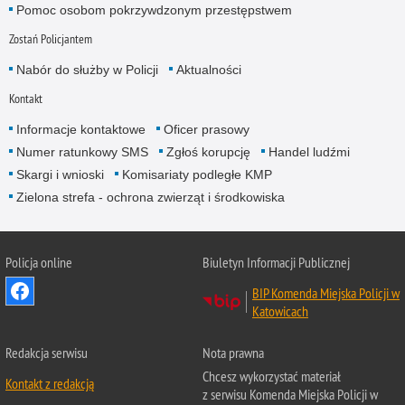
Pomoc osobom pokrzywdzonym przestępstwem
Zostań Policjantem
Nabór do służby w Policji
Aktualności
Kontakt
Informacje kontaktowe
Oficer prasowy
Numer ratunkowy SMS
Zgłoś korupcję
Handel ludźmi
Skargi i wnioski
Komisariaty podległe KMP
Zielona strefa - ochrona zwierząt i środkowiska
Policja online
Biuletyn Informacji Publicznej
BIP Komenda Miejska Policji w
Katowicach
Redakcja serwisu
Nota prawna
Chcesz wykorzystać materiał
Kontakt z redakcją
z serwisu Komenda Miejska Policji w