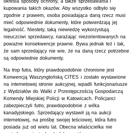
określa sposoby ochrony, a także sprzedawania i
kupowania takich okazów. Aby wszystko odbyło się
zgodnie z prawem, osoba posiadająca daną rzecz musi
mieć odpowiednie dokumenty, które potwierdzają jej
legalność. Niestety, taką niewiedzę wykorzystują
nieuczciwi sprzedawcy, narażając niezorientowanych na
poważne konsekwencje prawne. Bywa jednak też i tak,
że sam sprzedający nie wie, że na daną rzecz potrzebne
są odpowiednie dokumenty.
Na trop futra, który prawdopodobnie chronione jest
Konwencją Waszyngtońską CITES i zostało wystawione
na internetowej stronie aukcyjnej, wpadli funkcjonariusze
z Wydziałów do Walki z Przestępczością Gospodarczą
Komendy Miejskiej Policji w Katowicach. Policjanci
zabezpieczyli futro, prawdopodobnie z wilka
kanadyjskiego. Sprzedający wystawił ją na aukcji
internetowej, na prośbę swojej teściowej, która futro
posiada już od wielu lat. Obecna właścicielka nie