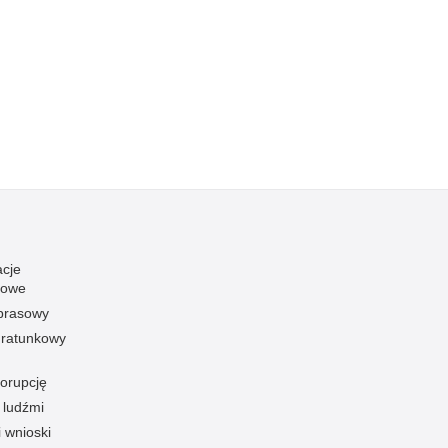
acje
towe
 prasowy
ratunkowy
korupcję
 ludźmi
i wnioski