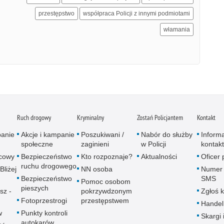
przestępstwo
współpraca Policji z innymi podmiotami
włamania
Ruch drogowy
Kryminalny
Zostań Policjantem
Kontakt
panie
Akcje i kampanie
Poszukiwani /
Nabór do służby
Inform
społeczne
zaginieni
w Policji
kontak
icowy
Bezpieczeństwo
Kto rozpoznaje?
Aktualności
Oficer
ruchu drogowego
Bliżej
NN osoba
Numer 
Bezpieczeństwo
SMS
Pomoc osobom
pieszych
sz -
pokrzywdzonym
Zgłoś 
Fotoprzestrogi
przestępstwem
Handel
w
Punkty kontroli
Skargi 
autokarów