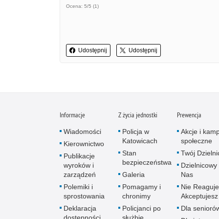
Ocena: 5/5 (1)
Udostępnij
Udostępnij
Informacje
Z życia jednostki
Prewencja
Wiadomości
Policja w
Akcje i kam
Katowicach
społeczne
Kierownictwo
Stan
Twój Dzieln
Publikacje
bezpieczeństwa
wyroków i
Dzielnicowy 
zarządzeń
Galeria
Nas
Polemiki i
Pomagamy i
Nie Reaguje
sprostowania
chronimy
Akceptujesz
Deklaracja
Policjanci po
Dla senioró
dostępności
służbie