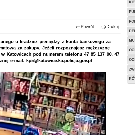
KI
PU
PO
Powrót
Drukuj
DE
MU
anego o kradzież pieniędzy z konta bankowego za
matową za zakupy. Jeżeli rozpoznajesz mężczyznę
OC
tu w Katowicach pod numerem telefonu 47 85 137 00, 47
OC
nej e-mail: kp5@katowice.ka.policja.gov.pl
ZW
RÓ