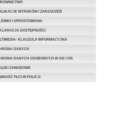
EROWNICTWO
BLIKACJE WYROKÓW I ZARZĄDZEŃ
LEMIKI I SPROSTOWANIA
KLARACJA DOSTĘPNOŚCI
LTIMEDIA- KLAUZULA INFORMACYJNA
HRONA DANYCH
HRONA DANYCH OSOBOWYCH W SIS I VIS
IĄZKI ZAWODOWE
WNOŚĆ PŁCI W POLICJI