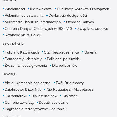
Informacje
Wiadomości
Kierownictwo
Publikacje wyroków i zarządzeń
Polemiki i sprostowania
Deklaracja dostępności
Multimedia- klauzula informacyjna
Ochrona Danych
Ochrona Danych Osobowych w SIS i VIS
Związki zawodowe
Równość płci w Policji
Z życia jednostki
Policja w Katowicach
Stan bezpieczeństwa
Galeria
Pomagamy i chronimy
Policjanci po służbie
Życzenia i podziękowania
Dla policjantów
Prewencja
Akcje i kampanie społeczne
Twój Dzielnicowy
Dzielnicowy Bliżej Nas
Nie Reagujesz - Akceptujesz
Dla seniorów
Dla internautów
Dla dzieci
Ochrona zwierząt
Debaty społeczne
Zagrożenie terrorystyczne - co robić?