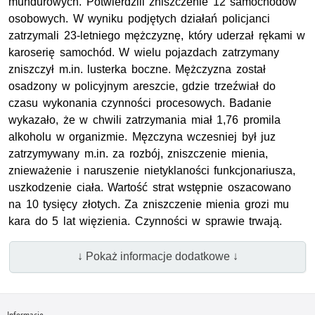
mundurowych. Potwierdzili zniszczenie 12 samochodów
osobowych. W wyniku podjętych działań policjanci
zatrzymali 23-letniego mężczyznę, który uderzał rękami w
karoserię samochód. W wielu pojazdach zatrzymany
zniszczył
m.in.
lusterka boczne. Mężczyzna został
osadzony w policyjnym areszcie, gdzie trzeźwiał do
czasu wykonania czynności procesowych. Badanie
wykazało, że w chwili zatrzymania miał 1,76 promila
alkoholu w organizmie. Męzczyna wczesniej był juz
zatrzymywany
m.in.
za rozbój, zniszczenie mienia,
znieważenie i naruszenie nietyklaności funkcjonariusza,
uszkodzenie ciała. Wartość strat wstępnie oszacowano
na 10 tysięcy złotych. Za zniszczenie mienia grozi mu
kara do 5 lat więzienia. Czynności w sprawie trwają.
↓ Pokaż informacje dodatkowe ↓