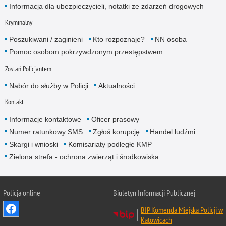
Informacja dla ubezpieczycieli, notatki ze zdarzeń drogowych
Kryminalny
Poszukiwani / zaginieni
Kto rozpoznaje?
NN osoba
Pomoc osobom pokrzywdzonym przestępstwem
Zostań Policjantem
Nabór do służby w Policji
Aktualności
Kontakt
Informacje kontaktowe
Oficer prasowy
Numer ratunkowy SMS
Zgłoś korupcję
Handel ludźmi
Skargi i wnioski
Komisariaty podległe KMP
Zielona strefa - ochrona zwierząt i środkowiska
Policja online
Biuletyn Informacji Publicznej
BIP Komenda Miejska Policji w
Katowicach