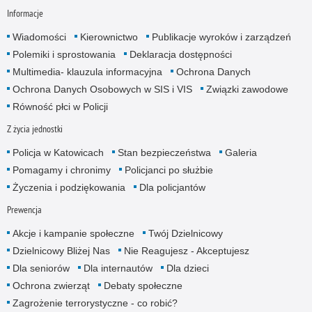
Informacje
Wiadomości
Kierownictwo
Publikacje wyroków i zarządzeń
Polemiki i sprostowania
Deklaracja dostępności
Multimedia- klauzula informacyjna
Ochrona Danych
Ochrona Danych Osobowych w SIS i VIS
Związki zawodowe
Równość płci w Policji
Z życia jednostki
Policja w Katowicach
Stan bezpieczeństwa
Galeria
Pomagamy i chronimy
Policjanci po służbie
Życzenia i podziękowania
Dla policjantów
Prewencja
Akcje i kampanie społeczne
Twój Dzielnicowy
Dzielnicowy Bliżej Nas
Nie Reagujesz - Akceptujesz
Dla seniorów
Dla internautów
Dla dzieci
Ochrona zwierząt
Debaty społeczne
Zagrożenie terrorystyczne - co robić?