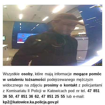
Wszystkie
osoby
, które mają informacje
mogące pomóc
w ustaleniu tożsamości
podejrzewanego mężczyzn
widocznego na zdjęciu
prosimy o kontakt
z policjantami
z Komisariatu II Policji w Katowicach pod nr tel.
47 851
36 50
,
47 851 36 62
,
47 851 25 55
lub e-mail:
kp2@katowice.ka.policja.gov.pl