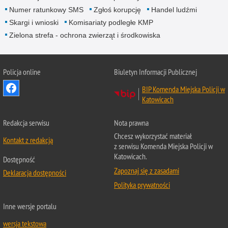
Numer ratunkowy SMS
Zgłoś korupcję
Handel ludźmi
Skargi i wnioski
Komisariaty podległe KMP
Zielona strefa - ochrona zwierząt i środkowiska
Policja online
Biuletyn Informacji Publicznej
BIP Komenda Miejska Policji w
Katowicach
Redakcja serwisu
Nota prawna
Chcesz wykorzystać materiał
Kontakt z redakcją
z serwisu Komenda Miejska Policji w
Katowicach.
Dostępność
Zapoznaj się z zasadami
Deklaracja dostępności
Polityka prywatności
Inne wersje portalu
wersja tekstowa