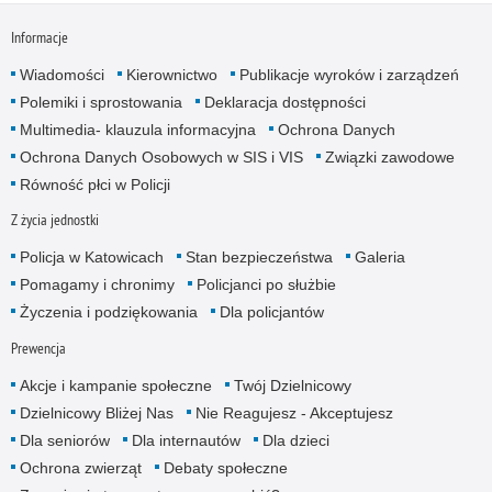
Informacje
Wiadomości
Kierownictwo
Publikacje wyroków i zarządzeń
Polemiki i sprostowania
Deklaracja dostępności
Multimedia- klauzula informacyjna
Ochrona Danych
Ochrona Danych Osobowych w SIS i VIS
Związki zawodowe
Równość płci w Policji
Z życia jednostki
Policja w Katowicach
Stan bezpieczeństwa
Galeria
Pomagamy i chronimy
Policjanci po służbie
Życzenia i podziękowania
Dla policjantów
Prewencja
Akcje i kampanie społeczne
Twój Dzielnicowy
Dzielnicowy Bliżej Nas
Nie Reagujesz - Akceptujesz
Dla seniorów
Dla internautów
Dla dzieci
Ochrona zwierząt
Debaty społeczne