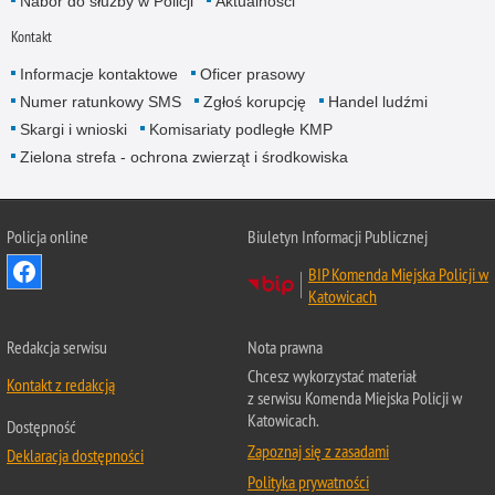
Nabór do służby w Policji
Aktualności
Kontakt
Informacje kontaktowe
Oficer prasowy
Numer ratunkowy SMS
Zgłoś korupcję
Handel ludźmi
Skargi i wnioski
Komisariaty podległe KMP
Zielona strefa - ochrona zwierząt i środkowiska
Policja online
Biuletyn Informacji Publicznej
BIP Komenda Miejska Policji w
Katowicach
Redakcja serwisu
Nota prawna
Chcesz wykorzystać materiał
Kontakt z redakcją
z serwisu Komenda Miejska Policji w
Katowicach.
Dostępność
Zapoznaj się z zasadami
Deklaracja dostępności
Polityka prywatności