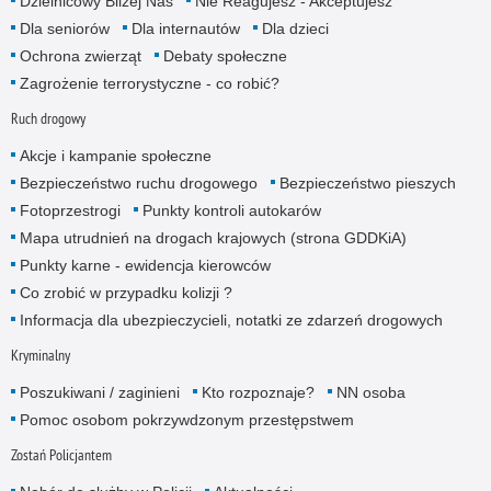
Dzielnicowy Bliżej Nas
Nie Reagujesz - Akceptujesz
Dla seniorów
Dla internautów
Dla dzieci
Ochrona zwierząt
Debaty społeczne
Zagrożenie terrorystyczne - co robić?
Ruch drogowy
Akcje i kampanie społeczne
Bezpieczeństwo ruchu drogowego
Bezpieczeństwo pieszych
Fotoprzestrogi
Punkty kontroli autokarów
Mapa utrudnień na drogach krajowych (strona GDDKiA)
Punkty karne - ewidencja kierowców
Co zrobić w przypadku kolizji ?
Informacja dla ubezpieczycieli, notatki ze zdarzeń drogowych
Kryminalny
Poszukiwani / zaginieni
Kto rozpoznaje?
NN osoba
Pomoc osobom pokrzywdzonym przestępstwem
Zostań Policjantem