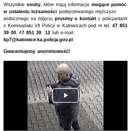
Wszystkie
osoby
, które mają informacje
mogące pomóc
w ustaleniu tożsamości
podejrzewanego mężczyzn
widocznego na zdjęciu
prosimy o kontakt
z policjantami
z Komisariatu VII Policji w Katowicach pod nr tel.
47 851
39 00
, 4
7 851 39 12
lub e-mail:
kp7@katowice.ka.policja.gov.pl
Gwarantujemy anonimowość!
Odtwórz
wideo