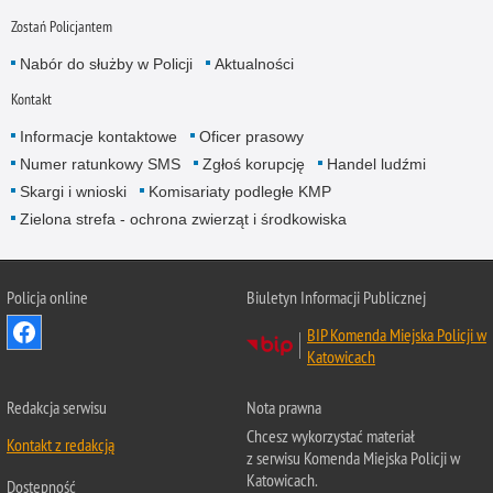
Zostań Policjantem
Nabór do służby w Policji
Aktualności
Kontakt
Informacje kontaktowe
Oficer prasowy
Numer ratunkowy SMS
Zgłoś korupcję
Handel ludźmi
Skargi i wnioski
Komisariaty podległe KMP
Zielona strefa - ochrona zwierząt i środkowiska
Policja online
Biuletyn Informacji Publicznej
BIP Komenda Miejska Policji w
Katowicach
Redakcja serwisu
Nota prawna
Chcesz wykorzystać materiał
Kontakt z redakcją
z serwisu Komenda Miejska Policji w
Katowicach.
Dostępność