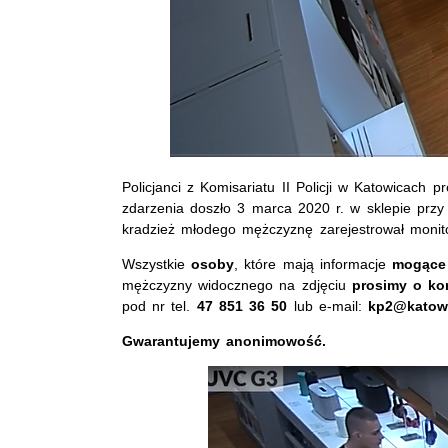
Policjanci z Komisariatu II Policji w Katowicac
zdarzenia doszło 3 marca 2020 r. w sklepie prz
kradzież młodego mężczyznę zarejestrował monito
Wszystkie
osoby
, które mają informacje
mogące
mężczyzny widocznego na zdjęciu
prosimy o ko
pod nr tel.
47
851 36 50
lub e-mail:
kp2@katowic
Gwarantujemy anonimowość.