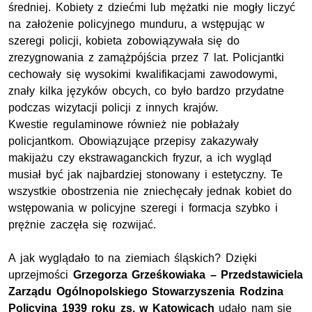
średniej. Kobiety z dziećmi lub mężatki nie mogły liczyć
na założenie policyjnego munduru, a wstępując w
szeregi policji, kobieta zobowiązywała się do
zrezygnowania z zamążpójścia przez 7 lat. Policjantki
cechowały się wysokimi kwalifikacjami zawodowymi,
znały kilka języków obcych, co było bardzo przydatne
podczas wizytacji policji z innych krajów.
Kwestie regulaminowe również nie pobłażały
policjantkom. Obowiązujące przepisy zakazywały
makijażu czy ekstrawaganckich fryzur, a ich wygląd
musiał być jak najbardziej stonowany i estetyczny. Te
wszystkie obostrzenia nie zniechęcały jednak kobiet do
wstępowania w policyjne szeregi i formacja szybko i
prężnie zaczęła się rozwijać.
A jak wyglądało to na ziemiach śląskich? Dzięki
uprzejmości
Grzegorza Grześkowiaka – Przedstawiciela
Zarządu Ogólnopolskiego Stowarzyszenia Rodzina
Policyjna 1939 roku zs. w Katowicach
udało nam się