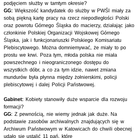
podjęciem służby w tamtym okresie?
GG:
Większość kandydatek do służby w PWŚl miały za
sobą piękną kartę pracy na rzecz niepodległości Polski
oraz powrotu Górnego Śląska do macierzy, działając jako
członkinie Polskiej Organizacji Wojskowej Górnego
Śląska, jak i funkcjonariuszki Polskiego Komisariatu
Plebiscytowego. Można domniemywać, że miały to po
prostu we krwi. Poza tym, młoda polska nie miała
powszechnego i nieograniczonego dostępu do
wszystkich dóbr, a co za tym idzie, nawet zmiana
mundurów była płynna między żołnierskimi, policji
plebiscytowej i dalej Policji Państwowej.
Gabinet:
Kobiety stanowiły duże wsparcie dla rozwoju
formacji?
GG
: Z pewnością, nie wiemy jednak jak duże. Na
podstawie zasobów archiwalnych znajdujących się w
Archiwum Państwowym w Katowicach do chwili obecnej
udało się ustalić 11 pań, które