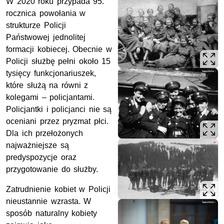
W 2020 roku przypada 95.
rocznica powołania w
strukturze Policji
Państwowej jednolitej
formacji kobiecej. Obecnie w
Policji służbę pełni około 15
tysięcy funkcjonariuszek,
które służą na równi z
kolegami – policjantami.
Policjantki i policjanci nie są
oceniani przez pryzmat płci.
Dla ich przełożonych
najważniejsze są
predyspozycje oraz
przygotowanie do służby.
Zatrudnienie kobiet w Policji
nieustannie wzrasta. W
sposób naturalny kobiety