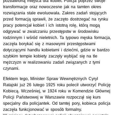
pozbawioną miejsca dla kobiet. Policja poprzez swoje
transformacje oraz nowoczesne jak na tamten okres
rozwiązania stale ewoluowała. Zakres zadań stojących
przed formacją sprawił, że zaczęto dostrzegać na rynku
pracy potencjał kobiet i ich istotną rolę, którą mogą
odgrywać w zwalczaniu przestępstw w środowisku
rodzinnym i wśród nieletnich. Ta typowo męska formacja,
zaczęła borykać się z masowymi przestępstwami
dotyczącymi handlu kobietami i dziećmi, gdzie w bardzo
szybkim tempie kobiety zaczęły wybijać się na tle
mężczyzn w realizowaniu zadań związanych z tymi
czynami.
Efektem tego, Minister Spraw Wewnętrznych Cyryl
Ratajski już 26 lutego 1925 roku polecił utworzyć Policję
Kobiecą. Wcześniej, w 1924 roku w Komendzie Głównej
Policji Państwowej w Warszawie rozpoczął się kurs
specjalny dla policjantek. Od tamtej pory, kobieca policja
zaczęła funkcjonować w sposób formalny.