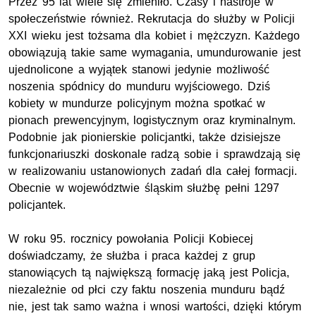
Przez 95 lat wiele się zmieniło. Czasy i nastroje w
społeczeństwie również. Rekrutacja do służby w Policji
XXI wieku jest tożsama dla kobiet i mężczyzn. Każdego
obowiązują takie same wymagania, umundurowanie jest
ujednolicone a wyjątek stanowi jedynie możliwość
noszenia spódnicy do munduru wyjściowego. Dziś
kobiety w mundurze policyjnym można spotkać w
pionach prewencyjnym, logistycznym oraz kryminalnym.
Podobnie jak pionierskie policjantki, także dzisiejsze
funkcjonariuszki doskonale radzą sobie i sprawdzają się
w realizowaniu ustanowionych zadań dla całej formacji.
Obecnie w województwie śląskim służbę pełni 1297
policjantek.
W roku 95. rocznicy powołania Policji Kobiecej
doświadczamy, że służba i praca każdej z grup
stanowiących tą największą formację jaką jest Policja,
niezależnie od płci czy faktu noszenia munduru bądź
nie, jest tak samo ważna i wnosi wartości, dzięki którym