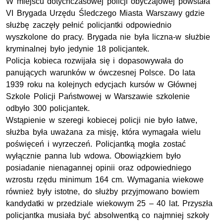
W miejscu dotychczasowej policji obyczajowej powstała
VI Brygada Urzędu Śledczego Miasta Warszawy gdzie
służbę zaczęły pełnić policjantki odpowiednio
wyszkolone do pracy. Brygada nie była liczna-w służbie
kryminalnej było jedynie 18 policjantek.
Policja kobieca rozwijała się i dopasowywała do
panujących warunków w ówczesnej Polsce. Do lata
1939 roku na kolejnych edycjach kursów w Głównej
Szkole Policji Państwowej w Warszawie szkolenie
odbyło 300 policjantek.
Wstąpienie w szeregi kobiecej policji nie było łatwe,
służba była uważana za misję, która wymagała wielu
poświęceń i wyrzeczeń. Policjantką mogła zostać
wyłącznie panna lub wdowa. Obowiązkiem było
posiadanie nienagannej opinii oraz odpowiedniego
wzrostu rzędu minimum 164 cm. Wymagania wiekowe
również były istotne, do służby przyjmowano bowiem
kandydatki w przedziale wiekowym 25 – 40 lat. Przyszła
policjantka musiała być absolwentką co najmniej szkoły