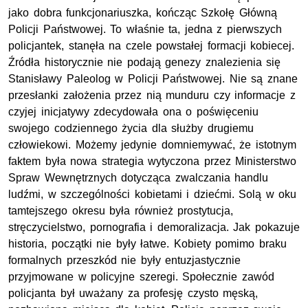
jako dobra funkcjonariuszka, kończąc Szkołę Główną
Policji Państwowej. To właśnie ta, jedna z pierwszych
policjantek, stanęła na czele powstałej formacji kobiecej.
Źródła historycznie nie podają genezy znalezienia się
Stanisławy Paleolog w Policji Państwowej. Nie są znane
przesłanki założenia przez nią munduru czy informacje z
czyjej inicjatywy zdecydowała ona o poświęceniu
swojego codziennego życia dla służby drugiemu
człowiekowi. Możemy jedynie domniemywać, że istotnym
faktem była nowa strategia wytyczona przez Ministerstwo
Spraw Wewnętrznych dotycząca zwalczania handlu
ludźmi, w szczególności kobietami i dziećmi. Solą w oku
tamtejszego okresu była również prostytucja,
stręczycielstwo, pornografia i demoralizacja. Jak pokazuje
historia, początki nie były łatwe. Kobiety pomimo braku
formalnych przeszkód nie były entuzjastycznie
przyjmowane w policyjne szeregi. Społecznie zawód
policjanta był uważany za profesję czysto męską,