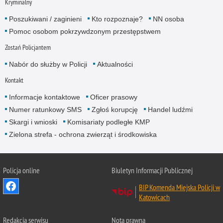
Kryminalny
Poszukiwani / zaginieni
Kto rozpoznaje?
NN osoba
Pomoc osobom pokrzywdzonym przestępstwem
Zostań Policjantem
Nabór do służby w Policji
Aktualności
Kontakt
Informacje kontaktowe
Oficer prasowy
Numer ratunkowy SMS
Zgłoś korupcję
Handel ludźmi
Skargi i wnioski
Komisariaty podległe KMP
Zielona strefa - ochrona zwierząt i środkowiska
Policja online
Biuletyn Informacji Publicznej
BIP Komenda Miejska Policji w
Katowicach
Redakcja serwisu
Nota prawna