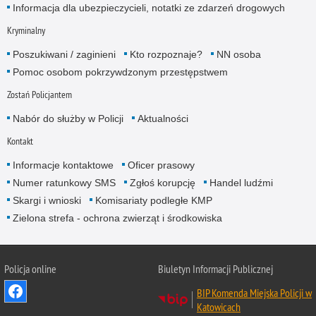
Informacja dla ubezpieczycieli, notatki ze zdarzeń drogowych
Kryminalny
Poszukiwani / zaginieni
Kto rozpoznaje?
NN osoba
Pomoc osobom pokrzywdzonym przestępstwem
Zostań Policjantem
Nabór do służby w Policji
Aktualności
Kontakt
Informacje kontaktowe
Oficer prasowy
Numer ratunkowy SMS
Zgłoś korupcję
Handel ludźmi
Skargi i wnioski
Komisariaty podległe KMP
Zielona strefa - ochrona zwierząt i środkowiska
Policja online
Biuletyn Informacji Publicznej
BIP Komenda Miejska Policji w
Katowicach