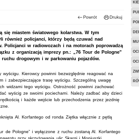
KI
PU
Powrót
Drukuj
PO
DE
aną się miastem światowego kolarstwa. W tym
i również policjanci, którzy będą czuwać nad
MU
 Policjanci w radiowozach i na motorach poprowadzą
OC
iązku z organizacją imprezy pn.: „76 Tour de Pologne"
w ruchu drogowym i w parkowaniu pojazdów.
OC
ZW
asy wyścigu. Kierowcy powinni bezwzględnie reagować na
m i zabezpieczające trasę wyścigu. Szczególną uwagę
RÓ
ch widzami tego wyścigu. Ostrożność powinni zachować
ądać wyścig ze swoimi pociechami. Należy zadbać aby dzieci
rędkością i każde wejście lub przechodzenia przez jezdnię
czne.
knięta Al. Korfantego od ronda Ziętka włącznie z pętlą
our de Pologne” i wyłączone z ruchu zostaną Al. Korfantego
nawrotu przy skrzyżowania ulic Skargi i Moniuszki.