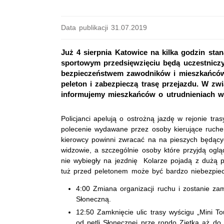
Data publikacji 31.07.2019
Już 4 sierpnia Katowice na kilka godzin st
sportowym przedsięwzięciu będą uczestniczyl
bezpieczeństwem zawodników i mieszkańców.
peleton i zabezpieczą trasę przejazdu. W zw
informujemy mieszkańców o utrudnieniach 
Policjanci apelują o ostrożną jazdę w rejonie tr
polecenie wydawane przez osoby kierujące ruche
kierowcy powinni zwracać na na pieszych będący
widzowie, a szczególnie osoby które przyjdą ogl
nie wybiegły na jezdnię Kolarze pojadą z dużą p
tuż przed peletonem może być bardzo niebezpie
4:00 Zmiana organizacji ruchu i zostanie zam
Słoneczną.
12:50 Zamknięcie ulic trasy wyścigu „Mini T
od pętli Słonecznej prze rondo Ziętka aż do 