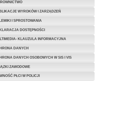
EROWNICTWO
BLIKACJE WYROKÓW I ZARZĄDZEŃ
LEMIKI I SPROSTOWANIA
KLARACJA DOSTĘPNOŚCI
LTIMEDIA- KLAUZULA INFORMACYJNA
HRONA DANYCH
HRONA DANYCH OSOBOWYCH W SIS I VIS
IĄZKI ZAWODOWE
WNOŚĆ PŁCI W POLICJI